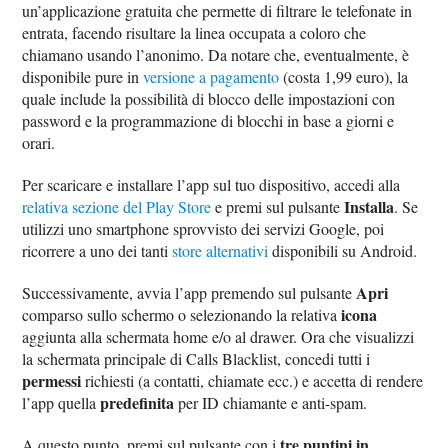
un’applicazione gratuita che permette di filtrare le telefonate in
entrata, facendo risultare la linea occupata a coloro che
chiamano usando l’anonimo. Da notare che, eventualmente, è
disponibile pure in
versione a pagamento
(costa 1,99 euro), la
quale include la possibilità di blocco delle impostazioni con
password e la programmazione di blocchi in base a giorni e
orari.
Per scaricare e installare l’app sul tuo dispositivo, accedi alla
Installa
relativa sezione del Play Store
e premi sul pulsante
. Se
utilizzi uno smartphone sprovvisto dei servizi Google, poi
ricorrere a uno dei tanti
store alternativi
disponibili su Android.
Apri
Successivamente, avvia l’app premendo sul pulsante
icona
comparso sullo schermo o selezionando la relativa
aggiunta alla schermata home e/o al drawer. Ora che visualizzi
la schermata principale di Calls Blacklist, concedi tutti i
permessi
richiesti (a contatti, chiamate ecc.) e accetta di rendere
predefinita
l’app quella
per ID chiamante e anti-spam.
tre puntini in
A questo punto, premi sul pulsante con i