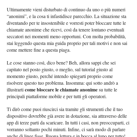
Ultimamente vieni disturbato di continuo da uno o più numeri
“anonimi”, e la cosa ti infastidisce parecchio. La situazione sta
diventando per te insostenibile e vorresti poter bloccare tutte le
chiamate anonime che ricevi, così da tenere lontano eventuali
seccatori nei momenti meno opportuni. Con molta probabilità,
stai leggendo questa mia guida proprio per tali motivi e non sai
come mettere fine a questa piaga.
Le cose stanno così, dico bene? Beh, allora sappi che sei
capitato nel posto giusto, o meglio, sul tutorial giusto al
momento giusto, perché intendo spiegarti proprio come
risolvere questo tuo problema. Insomma: qui sotto andrò a
come bloccare le chiamate anonime
illustrarti
su tutte le
principali piattaforme mobile e per tutti gli operatori.
Ti dirò come puoi riuscirci sia tramite gli strumenti che il tuo
dispositivo dovrebbe già avere in dotazione, sia attraverso delle
app di terze parti da scaricare. In tutti i casi, non preoccuparti, ci
vorranno soltanto pochi minuti. Infine, ci sarà modo di parlare
anche di linee fisse. Buona lettura e in bocca al lupo per tutto!