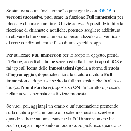
iOS 15
o
Se stai usando un “melafonino” equipaggiato con
versioni successive
Full immersion
, puoi usare la funzione
per
bloccare chiamate anonime. Grazie ad essa è possibile inibire la
ricezione di chiamate e notifiche, potendo scegliere addirittura
di attivare la funzione a un orario personalizzato o al verificarsi
di certe condizioni, come l’uso di una specifica app.
Full immersion
Per utilizzare
per lo scopo in oggetto, prendi
l’iPhone, accedi alla home screen e/o alla Libreria app di iOS e
icona
Impostazioni
ruota
fai tap sull’
delle
(quella a forma di
d’ingranaggio
Full
), dopodiché sfiora la dicitura dicitura
immersion
e, dopo aver scelto la full immersion che fa al caso
Non disturbare
ON
tuo (es.
), sposta su
l’interruttore presente
nella nuova schermata che ti viene proposta.
Se vuoi, poi, aggiungi un orario o un’automazione premendo
sulla dicitura posta in fondo allo schermo, così da scegliere
quando attivare automaticamente la Full immersion che hai
scelto (magari impostando un orario o, se preferisci, quando usi