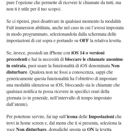
pure l’opzione che permette di ricevere le chiamate da tutti, ma
non ti è utile per il tuo scopo).
Se ci ripensi, puoi disattivare in qualsiasi momento la modalità
Full immersion abilitata, anche nel caso in cui l’avessi impostata
in modo programmato, selezionandola dalla schermata delle
OFF
impostazioni di cui sopra e portando su
la relativa levetta.
iOS 14 o versioni
Se, invece, possiedi un iPhone con
precedenti
bloccare le chiamate anonime
e hai la necessità di
in entrata
Non
, puoi usare la funzionalità di iOS denominata
disturbare
. Qualora non ne fossi a conoscenza, sappi che
genericamente questa funzionalità ha l’obiettivo di impostare
una modalità silenziosa su iOS, bloccando sia le chiamate che
qualsiasi notifica tu possa ricevere in specifici orari della
giornata (o in generale, nell’intervallo di tempo impostato
dall’utente).
icona
Impostazioni
Per potertene servire, fai tap sull’
delle
che
trovi in home screen e, dal menu che ti si presenta, seleziona la
Non disturbare
ON
voce
, dopodiché sposta su
la levetta