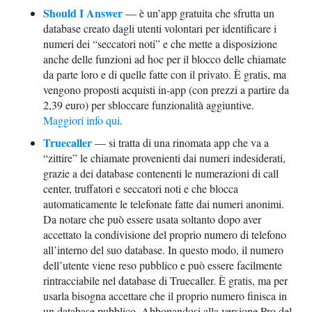
Should I Answer
— è un’app gratuita che sfrutta un
database creato dagli utenti volontari per identificare i
numeri dei “seccatori noti” e che mette a disposizione
anche delle funzioni ad hoc per il blocco delle chiamate
da parte loro e di quelle fatte con il privato. È gratis, ma
vengono proposti acquisti in-app (con prezzi a partire da
2,39 euro) per sbloccare funzionalità aggiuntive.
Maggiori info qui
.
Truecaller
— si tratta di una rinomata app che va a
“zittire” le chiamate provenienti dai numeri indesiderati,
grazie a dei database contenenti le numerazioni di call
center, truffatori e seccatori noti e che blocca
automaticamente le telefonate fatte dai numeri anonimi.
Da notare che può essere usata soltanto dopo aver
accettato la condivisione del proprio numero di telefono
all’interno del suo database. In questo modo, il numero
dell’utente viene reso pubblico e può essere facilmente
rintracciabile nel database di Truecaller. È gratis, ma per
usarla bisogna accettare che il proprio numero finisca in
un database pubblico. Abbonandosi alla versione Pro del