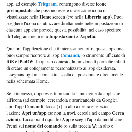
Telegram
icone
app, ad esempio
, contengono diverse
preimpostate
che possono essere usate come icona da
Home screen
Libreria app
visualizzare nella
(e/o nella
). Puoi
scegliere l'icona da utilizzare direttamente nelle impostazioni di
ciascuna app che prevede questa possibilità: nel caso specifico
Impostazioni > Aspetto
di Telegram, nel menu
.
Qualora l'applicazione che ti interessa non offra questa opzione,
Comandi
puoi sempre ricorrere all'app
, lo strumento ufficiale di
iOS
iPadOS
e
. In questo contesto, la funzione ti permette infatti
di creare un collegamento personalizzato all'app desiderata,
assegnandogli un'icona a tua scelta da posizionare direttamente
nella schermata Home.
Se ti interessa, dopo esserti procurato l'immagine da applicare
all'icona (ad esempio, cercandola e scaricandola da Google),
Comandi
(+)
apri l'app
, tocca
in alto a destra e seleziona
Apri un'app
Cerca
l'azione
(se non la trovi, cercala nel campo
azioni
App
). Tocca ora il riquadro
e scegli l'app da modificare.
nome del comando
⋁
Premi sul
(o sulla freccia
) in alto e