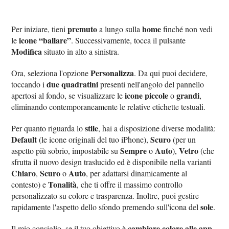
premuto
home
Per iniziare, tieni
a lungo sulla
finché non vedi
icone “ballare”
le
. Successivamente, tocca il pulsante
Modifica
situato in alto a sinistra.
Personalizza
Ora, seleziona l'opzione
. Da qui puoi decidere,
due quadratini
toccando i
presenti nell'angolo del pannello
icone piccole
grandi
apertosi al fondo, se visualizzare le
o
,
eliminando contemporaneamente le relative etichette testuali.
stile
Per quanto riguarda lo
, hai a disposizione diverse modalità:
Default
Scuro
(le icone originali del tuo iPhone),
(per un
Sempre
Auto
Vetro
aspetto più sobrio, impostabile su
o
),
(che
sfrutta il nuovo design traslucido ed è disponibile nella varianti
Chiaro
Scuro
Auto
,
o
, per adattarsi dinamicamente al
Tonalità
contesto) e
, che ti offre il massimo controllo
personalizzato su colore e trasparenza. Inoltre, puoi gestire
sole
rapidamente l'aspetto dello sfondo premendo sull'icona del
.
cambiare colore alle app
Il mio consiglio, se il tuo obiettivo è