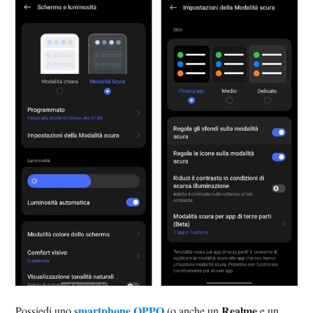
smartphone OPPO
Realme
Possiedi uno
(o anche un
e un