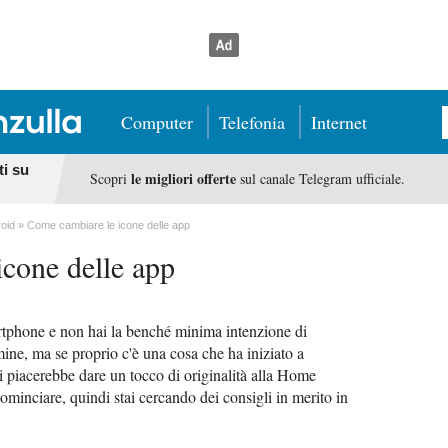
Computer
Telefonia
Internet
ti su
le migliori offerte
Scopri
sul canale Telegram ufficiale.
roid
Come cambiare le icone delle app
cone delle app
artphone e non hai la benché minima intenzione di
ine, ma se proprio c'è una cosa che ha iniziato a
ti piacerebbe dare un tocco di originalità alla Home
ominciare, quindi stai cercando dei consigli in merito in