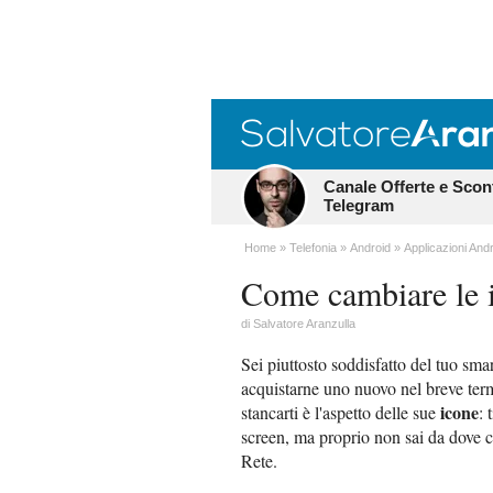
Canale Offerte e Scon
Telegram
Home
Telefonia
Android
Applicazioni And
Come cambiare le i
di
Salvatore Aranzulla
Sei piuttosto soddisfatto del tuo sm
acquistarne uno nuovo nel breve term
icone
stancarti è l'aspetto delle sue
: 
screen, ma proprio non sai da dove c
Rete.