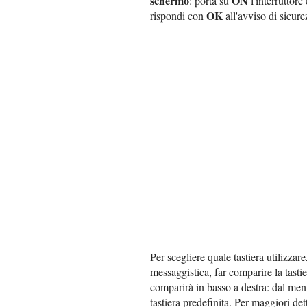
schermo
ON
: porta su
l'interruttore
OK
rispondi con
all'avviso di sicur
Per scegliere quale tastiera utilizzare
messaggistica, far comparire la tastie
comparirà in basso a destra: dal menu
tastiera predefinita. Per maggiori dett