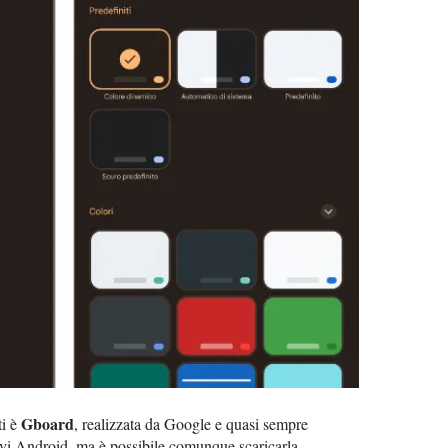
Gboard
ti è
, realizzata da Google e quasi sempre
sitivi Android, ma è possibile comunque scaricarla