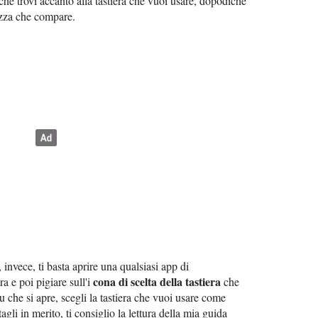
 che trovi accanto alla tastiera che vuoi usare, dopodiché
ezza che compare.
, invece, ti basta aprire una qualsiasi app di
cona di scelta della tastiera
ra e poi pigiare sull'i
che
 che si apre, scegli la tastiera che vuoi usare come
agli in merito, ti consiglio la lettura della mia guida