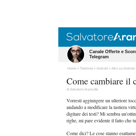
Canale Offerte e Scon
Telegram
Home
Telefonia
Android
Altro su Android
Come cambiare il co
di
Salvatore Aranzulla
Vorresti aggiungere un ulteriore toc
andando a modificare la tastiera vir
digitare dei testi? Mi sembra un'otti
righe, mi pare evidente il fatto che
Come dici? Le cose stanno esattamen