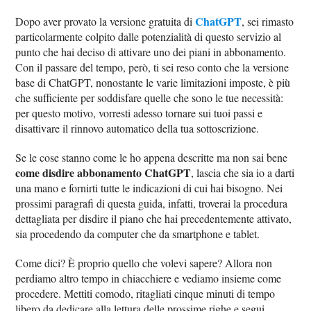
ChatGPT
Dopo aver provato la versione gratuita di
, sei rimasto
particolarmente colpito dalle potenzialità di questo servizio al
punto che hai deciso di attivare uno dei piani in abbonamento.
Con il passare del tempo, però, ti sei reso conto che la versione
base di ChatGPT, nonostante le varie limitazioni imposte, è più
che sufficiente per soddisfare quelle che sono le tue necessità:
per questo motivo, vorresti adesso tornare sui tuoi passi e
disattivare il rinnovo automatico della tua sottoscrizione.
Se le cose stanno come le ho appena descritte ma non sai bene
come disdire abbonamento ChatGPT
, lascia che sia io a darti
una mano e fornirti tutte le indicazioni di cui hai bisogno. Nei
prossimi paragrafi di questa guida, infatti, troverai la procedura
dettagliata per disdire il piano che hai precedentemente attivato,
sia procedendo da computer che da smartphone e tablet.
Come dici? È proprio quello che volevi sapere? Allora non
perdiamo altro tempo in chiacchiere e vediamo insieme come
procedere. Mettiti comodo, ritagliati cinque minuti di tempo
libero da dedicare alla lettura delle prossime righe e segui