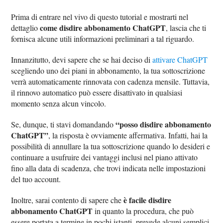
Prima di entrare nel vivo di questo tutorial e mostrarti nel
come disdire abbonamento ChatGPT
dettaglio
, lascia che ti
fornisca alcune utili informazioni preliminari a tal riguardo.
Innanzitutto, devi sapere che se hai deciso di
attivare ChatGPT
scegliendo uno dei piani in abbonamento, la tua sottoscrizione
verrà automaticamente rinnovata con cadenza mensile. Tuttavia,
il rinnovo automatico può essere disattivato in qualsiasi
momento senza alcun vincolo.
“posso disdire abbonamento
Se, dunque, ti stavi domandando
ChatGPT”
, la risposta è ovviamente affermativa. Infatti, hai la
possibilità di annullare la tua sottoscrizione quando lo desideri e
continuare a usufruire dei vantaggi inclusi nel piano attivato
fino alla data di scadenza, che trovi indicata nelle impostazioni
del tuo account.
è facile disdire
Inoltre, sarai contento di sapere che
abbonamento ChatGPT
in quanto la procedura, che può
essere portata a termine in pochi istanti, prevede alcuni semplici