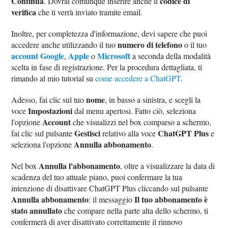
Continua
codice di
. Dovrai comunque inserire anche il
verifica
che ti verrà inviato tramite email.
Inoltre, per completezza d'informazione, devi sapere che puoi
numero di telefono
accedere anche utilizzando il tuo
o il tuo
account Google
Apple
Microsoft
,
o
a seconda della modalità
scelta in fase di registrazione. Per la procedura dettagliata, ti
rimando al mio tutorial su
come accedere a ChatGPT
.
nome
Adesso, fai clic sul tuo
, in basso a sinistra, e scegli la
Impostazioni
voce
dal menu apertosi. Fatto ciò, seleziona
Account
l'opzione
che visualizzi nel box comparso a schermo,
Gestisci
ChatGPT Plus
fai clic sul pulsante
relativo alla voce
e
Annulla abbonamento
seleziona l'opzione
.
Annulla l'abbonamento
Nel box
, oltre a visualizzare la data di
scadenza del tuo attuale piano, puoi confermare la tua
intenzione di disattivare ChatGPT Plus cliccando sul pulsante
Annulla abbonamento
Il tuo abbonamento è
: il messaggio
stato annullato
che compare nella parte alta dello schermo, ti
confermerà di aver disattivato correttamente il rinnovo