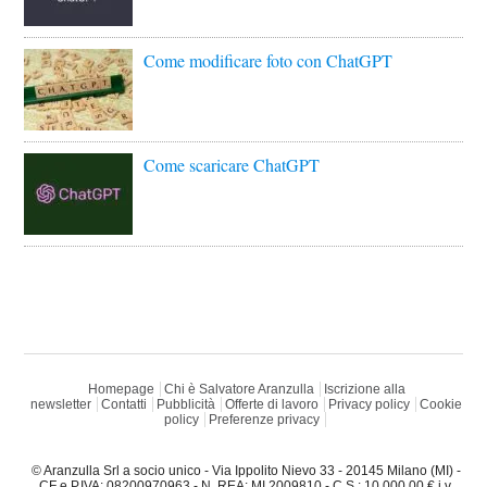
Come modificare foto con ChatGPT
Come scaricare ChatGPT
Homepage
Chi è Salvatore Aranzulla
Iscrizione alla
newsletter
Contatti
Pubblicità
Offerte di lavoro
Privacy policy
Cookie
policy
Preferenze privacy
© Aranzulla Srl a socio unico - Via Ippolito Nievo 33 - 20145 Milano (MI) -
CF e P.IVA: 08200970963 - N. REA: MI 2009810 - C.S.: 10.000,00 € i.v.