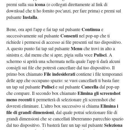
icona
premi sulla sua
(o collegati direttamente al link di
download che ti ho fornito poc'anzi, per fare prima) e premi sul
Installa
pulsante
.
Continua
Bene, ora apri l'app e fai tap sul pulsante
e
Consenti
successivamente sul pulsante
nel pop-up che ti
richiede i permessi di accesso ai file presenti sul tuo dispositivo.
Menu
A questo punto fai tap sul pulsante
che trovi in alto a
Pulisci
sinistra e, dal menu che si apre, pigia sulla voce
. A
schermo si aprirà una schermata nella quale l'app ti darà alcuni
consigli sui file che potresti cancellare dal tuo dispositivo. Il
File indesiderati
primo box chiamato
contiene i file temporanei
delle app che occupano spazio: se vuoi cancellarli ti basta fare
Pulisci
Cancella
un tap sul pulsante
e sul pulsante
dal pop-up
Elimina gli screenshot
che compare. Il secondo box chiamato
meno recenti
ti permetterà di selezionare gli screenshot che
Elimina i
dovresti eliminare. L'altro box successivo si chiama
file di grandi dimensioni
, dal quale potrai selezionare file di
grandi dimensioni che se cancellati libereranno parecchio spazio
Seleziona
dal tuo dispositivo. Ti basterà fare un tap sul pulsante