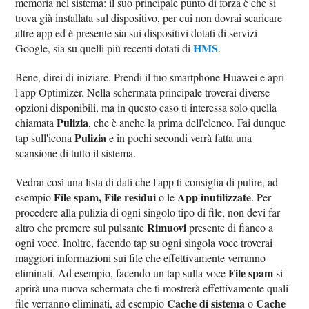
memoria nel sistema: il suo principale punto di forza è che si
trova già installata sul dispositivo, per cui non dovrai scaricare
altre app ed è presente sia sui dispositivi dotati di servizi
HMS
Google, sia su quelli più recenti dotati di
.
Bene, direi di iniziare. Prendi il tuo smartphone Huawei e apri
l'app Optimizer. Nella schermata principale troverai diverse
opzioni disponibili, ma in questo caso ti interessa solo quella
Pulizia
chiamata
, che è anche la prima dell'elenco. Fai dunque
Pulizia
tap sull'icona
e in pochi secondi verrà fatta una
scansione di tutto il sistema.
Vedrai così una lista di dati che l'app ti consiglia di pulire, ad
File spam, File residui
App inutilizzate
esempio
o le
. Per
procedere alla pulizia di ogni singolo tipo di file, non devi far
Rimuovi
altro che premere sul pulsante
presente di fianco a
ogni voce. Inoltre, facendo tap su ogni singola voce troverai
maggiori informazioni sui file che effettivamente verranno
File spam
eliminati. Ad esempio, facendo un tap sulla voce
si
aprirà una nuova schermata che ti mostrerà effettivamente quali
Cache di sistema
Cache
file verranno eliminati, ad esempio
o