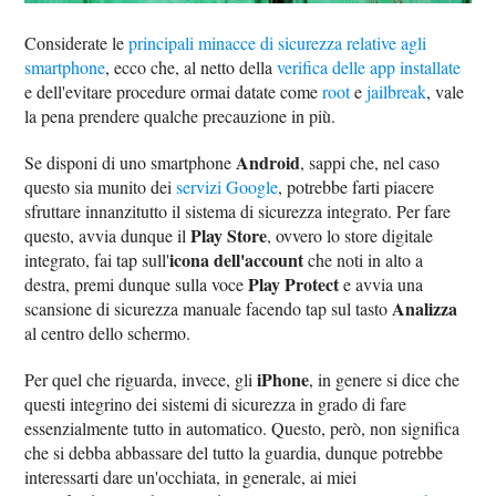
Considerate le
principali minacce di sicurezza relative agli
smartphone
, ecco che, al netto della
verifica delle app installate
e dell'evitare procedure ormai datate come
root
e
jailbreak
, vale
la pena prendere qualche precauzione in più.
Android
Se disponi di uno smartphone
, sappi che, nel caso
questo sia munito dei
servizi Google
, potrebbe farti piacere
sfruttare innanzitutto il sistema di sicurezza integrato. Per fare
Play Store
questo, avvia dunque il
, ovvero lo store digitale
icona dell'account
integrato, fai tap sull'
che noti in alto a
Play Protect
destra, premi dunque sulla voce
e avvia una
Analizza
scansione di sicurezza manuale facendo tap sul tasto
al centro dello schermo.
iPhone
Per quel che riguarda, invece, gli
, in genere si dice che
questi integrino dei sistemi di sicurezza in grado di fare
essenzialmente tutto in automatico. Questo, però, non significa
che si debba abbassare del tutto la guardia, dunque potrebbe
interessarti dare un'occhiata, in generale, ai miei