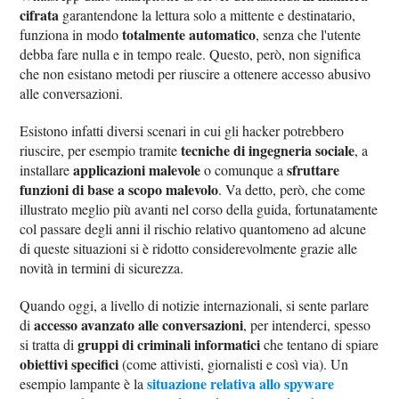
cifrata
garantendone la lettura solo a mittente e destinatario,
totalmente automatico
funziona in modo
, senza che l'utente
debba fare nulla e in tempo reale. Questo, però, non significa
che non esistano metodi per riuscire a ottenere accesso abusivo
alle conversazioni.
Esistono infatti diversi scenari in cui gli hacker potrebbero
tecniche di ingegneria sociale
riuscire, per esempio tramite
, a
applicazioni malevole
sfruttare
installare
o comunque a
funzioni di base a scopo malevolo
. Va detto, però, che come
illustrato meglio più avanti nel corso della guida, fortunatamente
col passare degli anni il rischio relativo quantomeno ad alcune
di queste situazioni si è ridotto considerevolmente grazie alle
novità in termini di sicurezza.
Quando oggi, a livello di notizie internazionali, si sente parlare
accesso avanzato alle conversazioni
di
, per intenderci, spesso
gruppi di criminali informatici
si tratta di
che tentano di spiare
obiettivi specifici
(come attivisti, giornalisti e così via). Un
situazione relativa allo spyware
esempio lampante è la