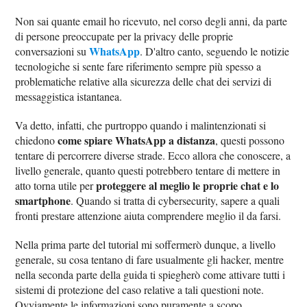
Non sai quante email ho ricevuto, nel corso degli anni, da parte
di persone preoccupate per la privacy delle proprie
WhatsApp
conversazioni su
. D'altro canto, seguendo le notizie
tecnologiche si sente fare riferimento sempre più spesso a
problematiche relative alla sicurezza delle chat dei servizi di
messaggistica istantanea.
Va detto, infatti, che purtroppo quando i malintenzionati si
come spiare WhatsApp a distanza
chiedono
, questi possono
tentare di percorrere diverse strade. Ecco allora che conoscere, a
livello generale, quanto questi potrebbero tentare di mettere in
proteggere al meglio le proprie chat e lo
atto torna utile per
smartphone
. Quando si tratta di cybersecurity, sapere a quali
fronti prestare attenzione aiuta comprendere meglio il da farsi.
Nella prima parte del tutorial mi soffermerò dunque, a livello
generale, su cosa tentano di fare usualmente gli hacker, mentre
nella seconda parte della guida ti spiegherò come attivare tutti i
sistemi di protezione del caso relative a tali questioni note.
Ovviamente le informazioni sono puramente a scopo