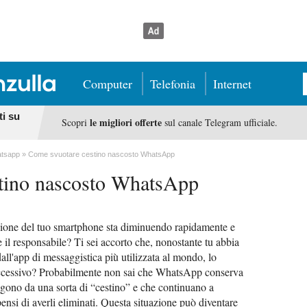
Computer
Telefonia
Internet
ti su
le migliori offerte
Scopri
sul canale Telegram ufficiale.
tsapp
Come svuotare cestino nascosto WhatsApp
tino nascosto WhatsApp
azione del tuo smartphone sta diminuendo rapidamente e
 il responsabile? Ti sei accorto che, nonostante tu abbia
dall'app di messaggistica più utilizzata al mondo, lo
eccessivo? Probabilmente non sai che WhatsApp conserva
ungono da una sorta di “cestino” e che continuano a
si di averli eliminati. Questa situazione può diventare