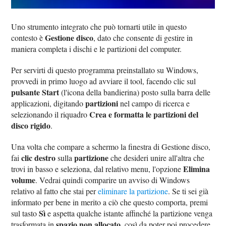
Uno strumento integrato che può tornarti utile in questo
Gestione disco
contesto è
, dato che consente di gestire in
maniera completa i dischi e le partizioni del computer.
Per servirti di questo programma preinstallato su Windows,
provvedi in primo luogo ad avviare il tool, facendo clic sul
pulsante Start
(l'icona della bandierina) posto sulla barra delle
partizioni
applicazioni, digitando
nel campo di ricerca e
Crea e formatta le partizioni del
selezionando il riquadro
disco rigido
.
Una volta che compare a schermo la finestra di Gestione disco,
clic destro
partizione
fai
sulla
che desideri unire all'altra che
Elimina
trovi in basso e seleziona, dal relativo menu, l'opzione
volume
. Vedrai quindi comparire un avviso di Windows
relativo al fatto che stai per
eliminare la partizione
. Se ti sei già
informato per bene in merito a ciò che questo comporta, premi
Sì
sul tasto
e aspetta qualche istante affinché la partizione venga
spazio non allocato
trasformata in
, così da poter poi procedere