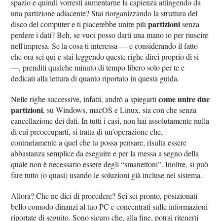
spazio e quindi vorresti aumentarne la capienza attingendo da
una partizione adiacente? Stai riorganizzando la struttura del
partizioni
disco del computer e ti piacerebbe unire più
senza
perdere i dati? Beh, se vuoi posso darti una mano io per riuscire
nell'impresa. Se la cosa ti interessa — e considerando il fatto
che ora sei qui e stai leggendo queste righe direi proprio di sì
—, prenditi qualche minuto di tempo libero solo per te e
dedicati alla lettura di quanto riportato in questa guida.
come unire due
Nelle righe successive, infatti, andrò a spiegarti
partizioni
, su Windows, macOS e Linux, sia con che senza
cancellazione dei dati. In tutti i casi, non hai assolutamente nulla
di cui preoccuparti, si tratta di un'operazione che,
contrariamente a quel che tu possa pensare, risulta essere
abbastanza semplice da eseguire e per la messa a segno della
quale non è necessario essere degli “smanettoni”. Inoltre, si può
fare tutto (o quasi) usando le soluzioni già incluse nel sistema.
Allora? Che ne dici di procedere? Sei sei pronto, posizionati
bello comodo dinanzi al tuo PC e concentrati sulle informazioni
riportate di seguito. Sono sicuro che, alla fine, potrai ritenerti