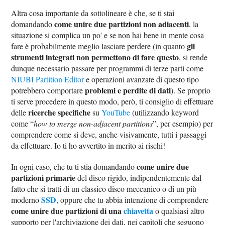
Altra cosa importante da sottolineare è che, se ti stai
come unire due partizioni non adiacenti
domandando
, la
situazione si complica un po' e se non hai bene in mente cosa
gli
fare è probabilmente meglio lasciare perdere (in quanto
strumenti integrati non permettono di fare questo
, si rende
dunque necessario passare per programmi di terze parti come
NIUBI Partition Editor
e operazioni avanzate di questo tipo
problemi e perdite di dati
potrebbero comportare
). Se proprio
ti serve procedere in questo modo, però, ti consiglio di effettuare
ricerche specifiche
delle
su
YouTube
(utilizzando keyword
come “
how to merge non-adjacent partitions
”, per esempio) per
comprendere come si deve, anche visivamente, tutti i passaggi
da effettuare. Io ti ho avvertito in merito ai rischi!
come unire due
In ogni caso, che tu ti stia domandando
partizioni primarie
del disco rigido, indipendentemente dal
fatto che si tratti di un classico disco meccanico o di un più
SSD
moderno
, oppure che tu abbia intenzione di comprendere
come unire due partizioni di una
chiavetta
o qualsiasi altro
supporto per l'archiviazione dei dati, nei capitoli che seguono