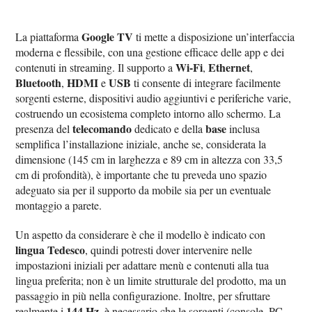
Google TV
La piattaforma
ti mette a disposizione un’interfaccia
moderna e flessibile, con una gestione efficace delle app e dei
Wi‑Fi
Ethernet
contenuti in streaming. Il supporto a
,
,
Bluetooth
HDMI
USB
,
e
ti consente di integrare facilmente
sorgenti esterne, dispositivi audio aggiuntivi e periferiche varie,
costruendo un ecosistema completo intorno allo schermo. La
telecomando
base
presenza del
dedicato e della
inclusa
semplifica l’installazione iniziale, anche se, considerata la
dimensione (145 cm in larghezza e 89 cm in altezza con 33,5
cm di profondità), è importante che tu preveda uno spazio
adeguato sia per il supporto da mobile sia per un eventuale
montaggio a parete.
Un aspetto da considerare è che il modello è indicato con
lingua Tedesco
, quindi potresti dover intervenire nelle
impostazioni iniziali per adattare menù e contenuti alla tua
lingua preferita; non è un limite strutturale del prodotto, ma un
passaggio in più nella configurazione. Inoltre, per sfruttare
144 Hz
realmente i
, è necessario che le sorgenti (console, PC,