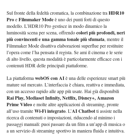
HDR10
Sul fronte della fedeltà cromatica, la combinazione tra
Pro
Filmmaker Mode
e
è uno dei punti forti di questo
modello. L’HDR10 Pro gestisce in modo dinamico la
colori più profondi, neri
luminosità scena per scena, offrendo
più convincenti e una gamma tonale più sfumata
, mentre il
Filmmaker Mode disattiva elaborazioni superflue per restituire
l’opera come l’ha pensata il regista. Se ami il cinema e le serie
di alto livello, questa modalità è particolarmente efficace con i
contenuti HDR delle principali piattaforme.
webOS con AI
La piattaforma
è una delle esperienze smart più
mature sul mercato. L’interfaccia è chiara, reattiva e immediata,
con un accesso rapido alle app più usate. Hai già disponibili
Rai Play, Mediaset Infinity, Netflix, Disney+, Amazon
Prime Video
e molte altre applicazioni di streaming, pronte
Wi‑Fi integrato
AI Chatbot
all’uso tramite
. L’
ti assiste nella
ricerca di contenuti o impostazioni, riducendo al minimo i
passaggi manuali: puoi passare da un film a un’app di musica o
a un servizio di streaming sportivo in maniera fluida e intuitiva.