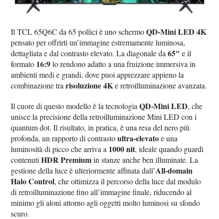
QD-Mini LED 4K
Il TCL 65Q6C da 65 pollici è uno schermo
pensato per offrirti un’immagine estremamente luminosa,
65"
dettagliata e dal contrasto elevato. La diagonale da
e il
16:9
formato
lo rendono adatto a una fruizione immersiva in
ambienti medi e grandi, dove puoi apprezzare appieno la
risoluzione 4K
combinazione tra
e retroilluminazione avanzata.
QD-Mini LED
Il cuore di questo modello è la tecnologia
, che
unisce la precisione della retroilluminazione Mini LED con i
quantum dot. Il risultato, in pratica, è una resa del nero più
ultra-elevato
profonda, un rapporto di contrasto
e una
1000 nit
luminosità di picco che arriva a
, ideale quando guardi
HDR Premium
contenuti
in stanze anche ben illuminate. La
All-domain
gestione della luce è ulteriormente affinata dall’
Halo Control
, che ottimizza il percorso della luce dal modulo
di retroilluminazione fino all’immagine finale, riducendo al
minimo gli aloni attorno agli oggetti molto luminosi su sfondo
scuro.