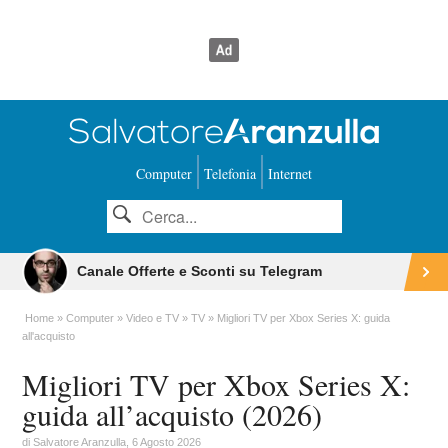
Computer
Telefonia
Internet
Canale Offerte e Sconti su Telegram
Home
Computer
Video e TV
TV
Migliori TV per Xbox Series X: guida
all'acquisto
Migliori TV per Xbox Series X:
guida all’acquisto (2026)
di
Salvatore Aranzulla
, 6 Agosto 2026