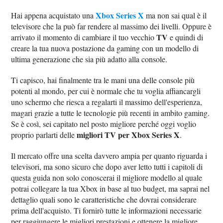
Xbox Series X
Hai appena acquistato una
ma non sai qual è il
televisore che la può far rendere al massimo dei livelli. Oppure è
TV
arrivato il momento di cambiare il tuo vecchio
e quindi di
creare la tua nuova postazione da gaming con un modello di
ultima generazione che sia più adatto alla console.
Ti capisco, hai finalmente tra le mani una delle console più
potenti al mondo, per cui è normale che tu voglia affiancargli
uno schermo che riesca a regalarti il massimo dell'esperienza,
magari grazie a tutte le tecnologie più recenti in ambito gaming.
Se è così, sei capitato nel posto migliore perché oggi voglio
migliori TV per Xbox Series X
proprio parlarti delle
.
Il mercato offre una scelta davvero ampia per quanto riguarda i
televisori, ma sono sicuro che dopo aver letto tutti i capitoli di
questa guida non solo conoscerai il migliore modello al quale
potrai collegare la tua Xbox in base al tuo budget, ma saprai nel
dettaglio quali sono le caratteristiche che dovrai considerare
prima dell'acquisto. Ti fornirò tutte le informazioni necessarie
per raggiungere le migliori prestazioni e ottenere la migliore