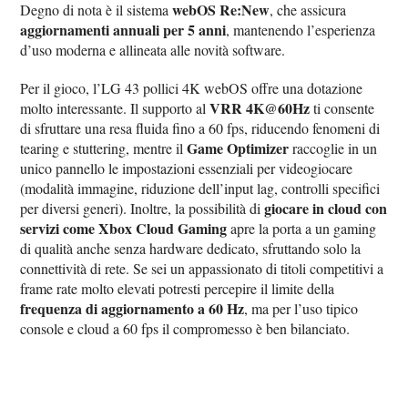
webOS Re:New
Degno di nota è il sistema
, che assicura
aggiornamenti annuali per 5 anni
, mantenendo l’esperienza
d’uso moderna e allineata alle novità software.
Per il gioco, l’LG 43 pollici 4K webOS offre una dotazione
VRR 4K@60Hz
molto interessante. Il supporto al
ti consente
di sfruttare una resa fluida fino a 60 fps, riducendo fenomeni di
Game Optimizer
tearing e stuttering, mentre il
raccoglie in un
unico pannello le impostazioni essenziali per videogiocare
(modalità immagine, riduzione dell’input lag, controlli specifici
giocare in cloud con
per diversi generi). Inoltre, la possibilità di
servizi come Xbox Cloud Gaming
apre la porta a un gaming
di qualità anche senza hardware dedicato, sfruttando solo la
connettività di rete. Se sei un appassionato di titoli competitivi a
frame rate molto elevati potresti percepire il limite della
frequenza di aggiornamento a 60 Hz
, ma per l’uso tipico
console e cloud a 60 fps il compromesso è ben bilanciato.