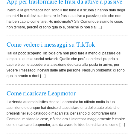
App per trasformare le frasi da attive a passive
I verbi e la grammatica non sono il tuo forte e a scuola ti hanno dato degli
esercizi in cui devi trasformare le frasi da attive a passive, solo che non
hai ben capito come fare. Ho indovinato? Sì? Comunque stiano le cose,
non temere, perché ci sono qua io e, benché io non sia […]
Come vedere i messaggi su TikTok
Hai da poco scoperto TikTok e ora non puoi fare a meno di passare del
tempo su questo social network. Quello che però non riesci proprio a
capire è come accedere alla sezione dedicata alla posta in arrivo, per
vedere i messaggi ricevuti dalle altre persone. Nessun problema: ci sono
qua io pronto a darti […]
Come ricaricare Leapmotor
L'azienda automobilistica cinese Leapmotor ha attirato molto la tua
attenzione e dunque hai deciso di acquistare una delle auto elettriche
presenti nel suo catalogo o magari stai pensando di comprarne una.
Comunque stiano le cose, ciò che ora ti interessa maggiormente è capire
come ricaricare Leapmotor, così da avere le idee ben chiare su come […]