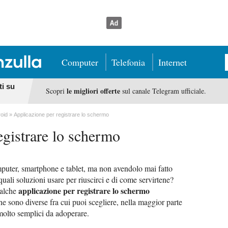
Computer
Telefonia
Internet
ti su
le migliori offerte
Scopri
sul canale Telegram ufficiale.
roid
Applicazione per registrare lo schermo
egistrare lo schermo
mputer, smartphone e tablet, ma non avendolo mai fatto
quali soluzioni usare per riuscirci e di come servirtene?
applicazione per registrare lo schermo
ualche
 ne sono diverse fra cui puoi scegliere, nella maggior parte
 molto semplici da adoperare.