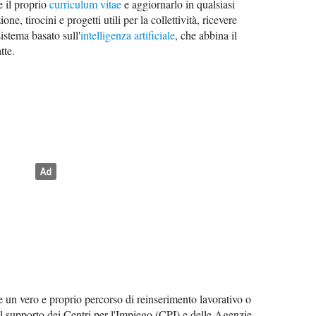
e il proprio
curriculum vitae
e aggiornarlo in qualsiasi
e, tirocini e progetti utili per la collettività, ricevere
istema basato sull'
intelligenza artificiale
, che abbina il
tte.
re un vero e proprio percorso di reinserimento lavorativo o
il supporto dei Centri per l'Impiego (CPI) e delle Agenzie