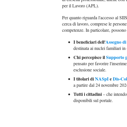
per il Lavoro (APL).
Per quanto riguarda l'accesso al SIISL,
cerca di lavoro, comprese le person
competenze. In particolare, possono u
I beneficiari dell'
Assegno di
destinata ai nuclei familiari in 
Chi percepisce il
Supporto p
pensato per favorire l'inserime
esclusione sociale.
I titolari di
NASpI
e
Dis-Col
a partire dal 24 novembre 202
Tutti i cittadini
– che intendon
disponibili sul portale.