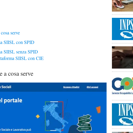
 cosa serve
rma SIISL con SPID
ma SIISL senza SPID
ttaforma SIISL con CIE
e a cosa serve