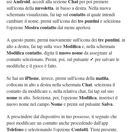
Android
Chat
usi
, accedi alla sezione
per poi premere
nuvoletta
sull'icona della
, in basso a destra. Nella nuova
contatto
schermata visualizzata, fai tap sul
al quale intendi
tre puntini
cambiare il nome, premi sull'icona dei
e seleziona
Mostra contatto
l'opzione
dal menu apertosi.
tre puntini
A questo punto, premi nuovamente sull'icona dei
, in
Modifica
alto a destra, fai tap sulla voce
e, nella schermata
Modifica contatto
nuovo nome
, digita il
da assegnare al
✓
contatto selezionato. Premi, poi, sul pulsante
per salvare le
modifiche e il gioco è fatto.
iPhone
matita
Se hai un
, invece, premi sull'icona della
,
Chat
collocata in alto a destra nella schermata
, seleziona il
contatto da modificare e, nella relativa chat, fai tap sul suo
nome
Modifica
in alto. Seleziona, poi, l'opzione
, inserisci il
Nome
Salva
nuovo nome nel campo
e premi sul pulsante
.
A prescindere dal dispositivo in tuo possesso, ti segnalo che
puoi modificare un contatto anche procedendo dall'app
Telefono
Contatti
e selezionando l'opzione
. Tieni presente,