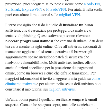
protezione, puoi scegliere VPN note e sicure come
NordVPN
,
Surfshark
,
ExpressVPN
o
PrivadoVPN
. Per aiutarti nella scelta
puoi consultare il mio tutorial sulle
migliori VPN
.
installare un buon
Il terzo consiglio che ti do è quello di
antivirus
, che è essenziale per proteggerti da malware e
tentativi di phishing. Questi software possono rilevare e
bloccare programmi dannosi
che cercano di rubare i dati della
tua carta mentre navighi online. Oltre all'antivirus, assicurati di
mantenere aggiornati il sistema operativo e il browser: gli
aggiornamenti spesso includono patch di sicurezza che
risolvono vulnerabilità note. Molti antivirus, inoltre, offrono
anche funzioni specifiche per la protezione dei pagamenti
online, come un browser sicuro che cifra le transazioni. Per
maggiori informazioni ti invito a leggere la mia guida su
come
eliminare i malware
e per aiutarti nella scelta dell'antivirus puoi
consultare il mio tutorial sui
migliori antivirus
.
verificare sempre le email
Un'altra buona prassi è quella di
sospette
. Come ti ho spiegato sopra, una delle tecniche più