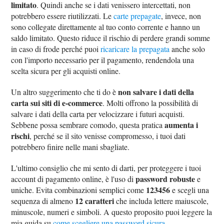
limitato
. Quindi anche se i dati venissero intercettati, non
potrebbero essere riutilizzati. Le
carte prepagate
, invece, non
sono collegate direttamente al tuo conto corrente e hanno un
saldo limitato. Questo riduce il rischio di perdere grandi somme
in caso di frode perché puoi
ricaricare la prepagata
anche solo
con l'importo necessario per il pagamento, rendendola una
scelta sicura per gli acquisti online.
non salvare i dati della
Un altro suggerimento che ti do è
carta sui siti di e-commerce
. Molti offrono la possibilità di
salvare i dati della carta per velocizzare i futuri acquisti.
aumenta i
Sebbene possa sembrare comodo, questa pratica
rischi
, perché se il sito venisse compromesso, i tuoi dati
potrebbero finire nelle mani sbagliate.
L'ultimo consiglio che mi sento di darti, per proteggere i tuoi
password robuste
account di pagamento online, è l'uso di
e
123456
uniche. Evita combinazioni semplici come
e scegli una
12 caratteri
sequenza di almeno
che includa lettere maiuscole,
minuscole, numeri e simboli. A questo proposito puoi leggere la
mia guida su
come scegliere una password sicura
.