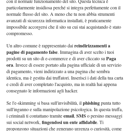
con il normale funzionamento del sito. Questa tecnica è
particolarmente insidiosa perché si integra perfettamente con il
normale flusso del sito. A meno che tu non abbia strumenti
avanzati di sicurezza informatica installati, è praticamente
impossibile accorgersi che il sito su cui stai acquistando è stato
compromesso.
reindirizzamenti a
Un altro comune è rappresentato dai
pagine di pagamento false
. Immagina di aver scelto i tuoi
Paga
prodotti su un sito di e-commerce e di aver cliccato su
ora
. Invece di essere portato alla pagina ufficiale di un servizio
di pagamento, vieni indirizzato a una pagina che sembra
identica, ma è gestita dai truffatori. Inserisci i dati della tua carta
e credi di aver completato l'acquisto, ma in realtà hai appena
consegnato le informazioni agli hacker.
phishing
Se l'e-skimming si basa sull'invisibilità, il
punta tutto
sull'inganno e sulla manipolazione psicologica. In questa truffa,
email
SMS
i criminali ti contattano tramite
,
o persino messaggi
fingendosi un ente affidabile
sui social network,
. Ti
propongono situazioni che generano urgenza o curiosità, come