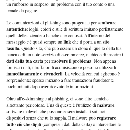
un rimborso in sospeso, un problema con il tuo conto o una
penale da pagare.
sembrare
Le comunicazioni di phishing sono progettate per
autentiche
: loghi, colori e stile di scrittura imitano perfettamente
quelli delle aziende o banche che conosci. All'interno del
link
sito
messaggio c'è quasi sempre un
che ti porta a un
fasullo
. Questo sito, che può essere un clone di quello della tua
banca o di un noto servizio di e-commerce, ti chiede di inserire i
dati della tua carta
risolvere il problema
per
. Non appena
fornisci i dati, i truffatori li acquisiscono e possono utilizzarli
immediatamente
rivenderli
o
. La velocità con cui agiscono è
sorprendente: spesso iniziano a fare transazioni fraudolente
pochi minuti dopo aver ricevuto le informazioni.
Oltre all'e-skimming e al phishing, ci sono altre tecniche
malware
altrettanto pericolose. Una di queste è l'utilizzo di
,
software malevoli che possono essere installati sui tuoi
registrare
dispositivi senza che tu lo sappia. Il malware può
tutto ciò che digiti
(compresi i dati della carta) o intercettare le