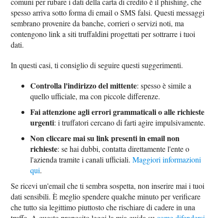
comuni per rubare i dati della carta di credito è il phishing, che
spesso arriva sotto forma di email o SMS falsi. Questi messaggi
sembrano provenire da banche, corrieri o servizi noti, ma
contengono link a siti truffaldini progettati per sottrarre i tuoi
dati.
In questi casi, ti consiglio di seguire questi suggerimenti.
Controlla l'indirizzo del mittente
: spesso è simile a
quello ufficiale, ma con piccole differenze.
Fai attenzione agli errori grammaticali o alle richieste
urgenti
: i truffatori cercano di farti agire impulsivamente.
Non cliccare mai su link presenti in email non
richieste
: se hai dubbi, contatta direttamente l'ente o
l'azienda tramite i canali ufficiali.
Maggiori informazioni
qui
.
Se ricevi un'email che ti sembra sospetta, non inserire mai i tuoi
dati sensibili. È meglio spendere qualche minuto per verificare
che tutto sia legittimo piuttosto che rischiare di cadere in una
truffa. A questo proposito leggi la mia guida su
come difendersi