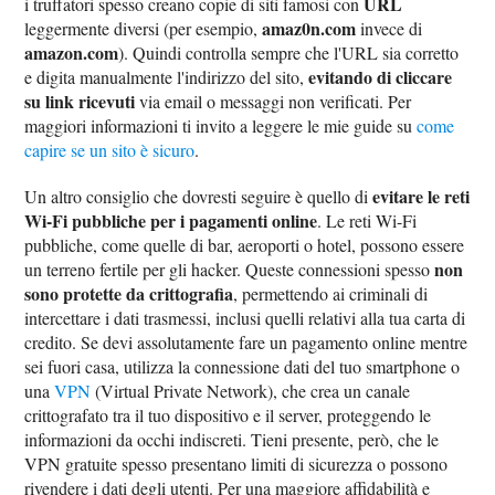
URL
i truffatori spesso creano copie di siti famosi con
amaz0n.com
leggermente diversi (per esempio,
invece di
amazon.com
). Quindi controlla sempre che l'URL sia corretto
evitando di cliccare
e digita manualmente l'indirizzo del sito,
su link ricevuti
via email o messaggi non verificati. Per
maggiori informazioni ti invito a leggere le mie guide su
come
capire se un sito è sicuro
.
evitare le reti
Un altro consiglio che dovresti seguire è quello di
Wi-Fi pubbliche per i pagamenti online
. Le reti Wi-Fi
pubbliche, come quelle di bar, aeroporti o hotel, possono essere
non
un terreno fertile per gli hacker. Queste connessioni spesso
sono protette da crittografia
, permettendo ai criminali di
intercettare i dati trasmessi, inclusi quelli relativi alla tua carta di
credito. Se devi assolutamente fare un pagamento online mentre
sei fuori casa, utilizza la connessione dati del tuo smartphone o
una
VPN
(Virtual Private Network), che crea un canale
crittografato tra il tuo dispositivo e il server, proteggendo le
informazioni da occhi indiscreti. Tieni presente, però, che le
VPN gratuite spesso presentano limiti di sicurezza o possono
rivendere i dati degli utenti. Per una maggiore affidabilità e