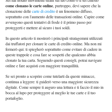
Sei hai notato movimenti strani sul tuo conto o ti sei chiesto
come clonano le carte online
, purtroppo, devi sapere che la
clonazione delle
carte di credito
è un fenomeno diffuso,
soprattutto con l'aumento delle transazioni online. Capire come
avvengono questi tentativi di frode è il primo passo per
proteggerti e mettere al sicuro i tuoi soldi.
In questo articolo ti mostrerò i principali stratagemmi utilizzati
dai truffatori per clonare le carte di credito online. Ma non mi
fermerò qui: ti spiegherò soprattutto come evitare di cadere in
queste trappole e cosa fare se sospetti che qualcuno abbia
clonato la tua carta. Seguendo questi consigli, potrai navigare
online e fare acquisti con maggiore tranquillità.
Se sei pronto a scoprire come tutelarti da queste minacce,
continua a leggere: ti guiderò verso una maggiore sicurezza
digitale. Come sempre ti auguro una lettura e ti faccio il mio in
bocca al lupo per proteggere al meglio le tue carte e il tuo
portafoglio.