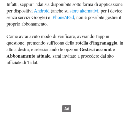
Infatti, seppur Tidal sia disponibile sotto forma di applicazione
per dispositivi
Android
(anche su
store alternativi
, per i device
senza servizi Google) e
iPhone/iPad
, non è possibile gestire il
proprio abbonamento.
Come avrai avuto modo di verificare, avviando l'app in
rotella d'ingranaggio
questione, premendo sull'icona della
, in
Gestisci account
alto a destra, e selezionando le opzioni
e
Abbonamento attuale
, sarai invitato a procedere dal sito
ufficiale di Tidal.