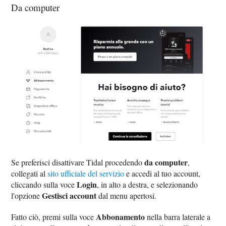
Da computer
da computer
Se preferisci disattivare Tidal procedendo
,
collegati al
sito ufficiale del servizio
e accedi al tuo account,
Login
cliccando sulla voce
, in alto a destra, e selezionando
Gestisci account
l'opzione
dal menu apertosi.
Abbonamento
Fatto ciò, premi sulla voce
nella barra laterale a