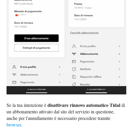
disattivare rinnovo automatico Tidal
Se la tua intenzione è
di
un abbonamento attivato dal sito del servizio in questione,
anche per l'annullamento è necessario procedere tramite
browser
.