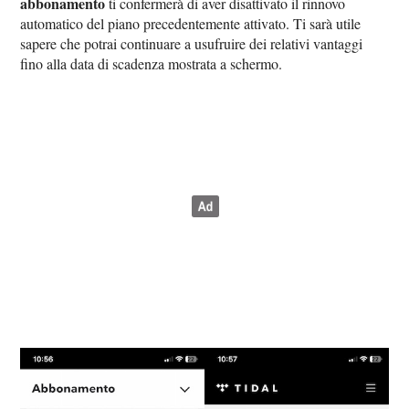
abbonamento
ti confermerà di aver disattivato il rinnovo
automatico del piano precedentemente attivato. Ti sarà utile
sapere che potrai continuare a usufruire dei relativi vantaggi
fino alla data di scadenza mostrata a schermo.