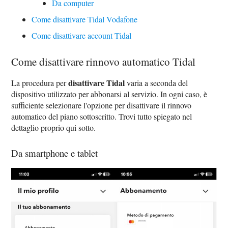
Da computer
Come disattivare Tidal Vodafone
Come disattivare account Tidal
Come disattivare rinnovo automatico Tidal
disattivare Tidal
La procedura per
varia a seconda del
dispositivo utilizzato per abbonarsi al servizio. In ogni caso, è
sufficiente selezionare l'opzione per disattivare il rinnovo
automatico del piano sottoscritto. Trovi tutto spiegato nel
dettaglio proprio qui sotto.
Da smartphone e tablet