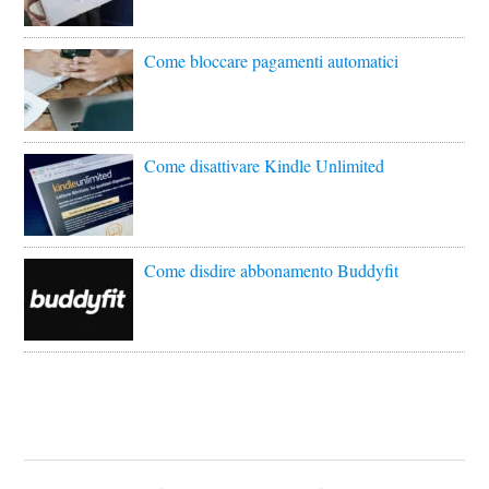
Come bloccare pagamenti automatici
Come disattivare Kindle Unlimited
Come disdire abbonamento Buddyfit