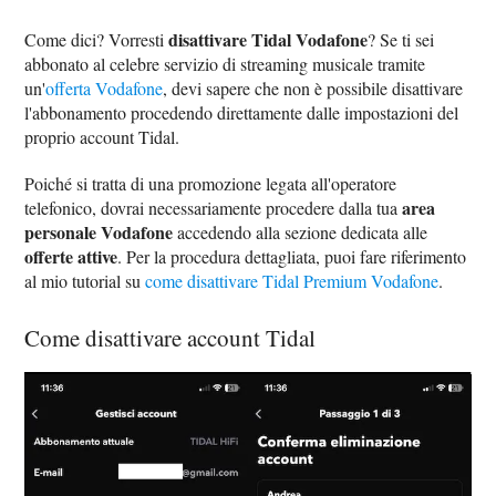
disattivare Tidal Vodafone
Come dici? Vorresti
? Se ti sei
abbonato al celebre servizio di streaming musicale tramite
un'
offerta Vodafone
, devi sapere che non è possibile disattivare
l'abbonamento procedendo direttamente dalle impostazioni del
proprio account Tidal.
Poiché si tratta di una promozione legata all'operatore
area
telefonico, dovrai necessariamente procedere dalla tua
personale Vodafone
accedendo alla sezione dedicata alle
offerte attive
. Per la procedura dettagliata, puoi fare riferimento
al mio tutorial su
come disattivare Tidal Premium Vodafone
.
Come disattivare account Tidal