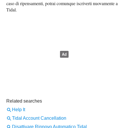
caso di ripensamenti, potrai comunque iscriverti nuovamente a
Tidal.