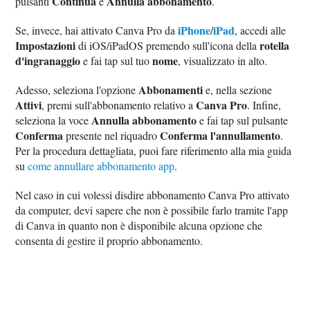
Continua
Annulla abbonamento
pulsanti
e
.
iPhone
iPad
Se, invece, hai attivato Canva Pro da
/
, accedi alle
Impostazioni
rotella
di iOS/iPadOS premendo sull'icona della
d'ingranaggio
nome
e fai tap sul tuo
, visualizzato in alto.
Abbonamenti
Adesso, seleziona l'opzione
e, nella sezione
Attivi
Canva Pro
, premi sull'abbonamento relativo a
. Infine,
Annulla abbonamento
seleziona la voce
e fai tap sul pulsante
Conferma
Conferma l'annullamento
presente nel riquadro
.
Per la procedura dettagliata, puoi fare riferimento alla mia guida
su
come annullare abbonamento app
.
Nel caso in cui volessi disdire abbonamento Canva Pro attivato
da computer, devi sapere che non è possibile farlo tramite l'app
di Canva in quanto non è disponibile alcuna opzione che
consenta di gestire il proprio abbonamento.