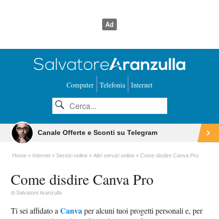
Computer
Telefonia
Internet
Canale Offerte e Sconti su Telegram
Home
Internet
Servizi online
Altri servizi online
Come disdire Canva Pro
Come disdire Canva Pro
di
Salvatore Aranzulla
Canva
Ti sei affidato a
per alcuni tuoi progetti personali e, per