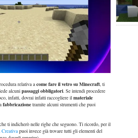
come fare il vetro su Minecraft
procedura relativa a
, ti
passaggi obbligatori
hiede alcuni
. Se intendi procedere
materiale
co, infatti, dovrai infatti raccogliere il
fabbricazione
ua
tramite alcuni strumenti che puoi
che ti indicherò nelle righe che seguono. Ti ricordo, per il
 Creativa
puoi invece già trovare tutti gli elementi del
nza doverli reperire).