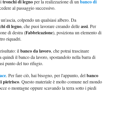
tronchi di legno
banco di
ei
per la realizzazione di un
ocedere al passaggio successivo.
n un'ascia, colpendo un qualsiasi albero. Da
chi di legno
assi
, che puoi lavorare creando delle
. Per
Fabbricazione
ione di destra (
), posiziona un elemento di
tro riquadri.
banco da lavoro
isultato: il
, che potrai trascinare
ia quindi il banco da lavoro, spostandolo nella barra di
asi punto del tuo rifugio.
ace
banco
. Per fare ciò, hai bisogno, per l'appunto, del
i pietrisco
. Questo materiale è molto comune nel mondo
rocce o montagne oppure scavando la terra sotto i piedi