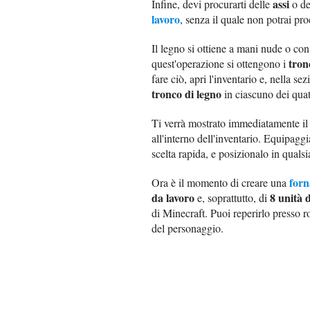
assi
Infine, devi procurarti delle
o d
lavoro
, senza il quale non potrai pr
Il legno si ottiene a mani nude o co
tron
quest'operazione si ottengono i
fare ciò, apri l'inventario e, nella sez
tronco di legno
in ciascuno dei quat
Ti verrà mostrato immediatamente il r
all'interno dell'inventario. Equipagg
scelta rapida, e posizionalo in qualsi
forn
Ora è il momento di creare una
da lavoro
8 unità d
e, soprattutto, di
di Minecraft. Puoi reperirlo presso 
del personaggio.