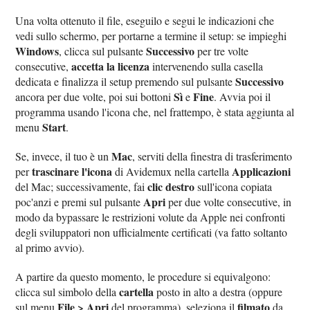
Una volta ottenuto il file, eseguilo e segui le indicazioni che
vedi sullo schermo, per portarne a termine il setup: se impieghi
Windows
Successivo
, clicca sul pulsante
per tre volte
accetta la licenza
consecutive,
intervenendo sulla casella
Successivo
dedicata e finalizza il setup premendo sul pulsante
Sì
Fine
ancora per due volte, poi sui bottoni
e
. Avvia poi il
programma usando l'icona che, nel frattempo, è stata aggiunta al
Start
menu
.
Mac
Se, invece, il tuo è un
, serviti della finestra di trasferimento
trascinare l'icona
Applicazioni
per
di Avidemux nella cartella
clic destro
del Mac; successivamente, fai
sull'icona copiata
Apri
poc'anzi e premi sul pulsante
per due volte consecutive, in
modo da bypassare le restrizioni volute da Apple nei confronti
degli sviluppatori non ufficialmente certificati (va fatto soltanto
al primo avvio).
A partire da questo momento, le procedure si equivalgono:
cartella
clicca sul simbolo della
posto in alto a destra (oppure
File > Apri
filmato
sul menu
del programma), seleziona il
da