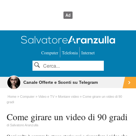
Computer
Telefonia
Internet
Canale Offerte e Sconti su Telegram
Home
Computer
Video e TV
Montare video
Come girare un video di 90
gradi
Come girare un video di 90 gradi
di
Salvatore Aranzulla