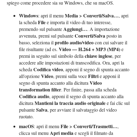
spiego come procedere sia su Windows, che su macOS.
Windows
Media > Converti/Salva…
: apri il menu
, apri
File
la scheda
e importa il video di tuo interesse,
Aggiungi…
premendo sul pulsante
. A importazione
Converti/Salva
avvenuta, premi sul pulsante
posto in
profilo audio/video
basso, seleziona il
con cui salvare il
Video — H.264 + MP3 (MP4)
file risultante (ad es.
e
chiave inglese
premi in seguito sul simbolo della
, per
accedere alle impostazioni di transcodifica. Ora, apri la
Codifica video
scheda
, apponi il segno di spunta accanto
Video
Filtri
all'opzione
, premi sulla voce
e apponi il
Video
segno di spunta accanto alla dicitura
transformation filter
. Per finire, passa alla scheda
Codifica audio
, apponi il segno di spunta accanto alla
Mantieni la traccia audio originale
dicitura
e fai clic sul
Salva
pulsante
, per avviare il salvataggio del video
ruotato.
macOS
File > Converti/Trasmetti…
: apri il menu
,
Apri media
clicca sul menu
e scegli il filmato da