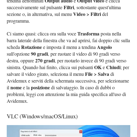
Output audio
Output video
tendina denominati
e
e clicca
Filtri
successivamente sul pulsante
, sottostante quest'ultima
Video > Filtri
sezione o, in alternativa, sul menu
del
programma.
Trasforma
Ci siamo quasi: clicca ora sulla voce
posta nella
barra laterale della finestra che va ad aprirsi, fai doppio clic sulla
Rotazione
Angolo
scheda
e imposta il menu a tendina
90 gradi
sull'opzione
, per ruotare il video di 90 gradi verso
270 gradi
destra, oppure
, per ruotarlo invece di 90 gradi verso
OK
Chiudi
sinistra. Quando hai finito, clicca sui pulsanti
e
; per
File > Salva
salvare il video girato, seleziona il menu
di
Avidemux e serviti della schermata successiva, per selezionarne
nome
posizione
il
e la
di salvataggio. In caso di dubbi o
problemi, leggi con attenzione la mia guida specifica all'uso di
Avidemux.
VLC (Windows/macOS/Linux)