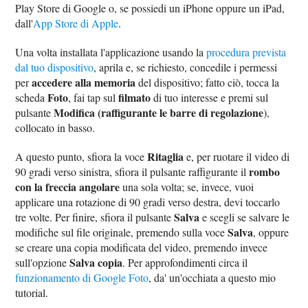
Play Store di Google o, se possiedi un iPhone oppure un iPad,
dall'
App Store di Apple
.
Una volta installata l'applicazione usando la
procedura prevista
dal tuo dispositivo
, aprila e, se richiesto, concedile i permessi
accedere alla memoria
per
del dispositivo; fatto ciò, tocca la
Foto
filmato
scheda
, fai tap sul
di tuo interesse e premi sul
Modifica (raffigurante le barre di regolazione
pulsante
),
collocato in basso.
Ritaglia
A questo punto, sfiora la voce
e, per ruotare il video di
rombo
90 gradi verso sinistra, sfiora il pulsante raffigurante il
con la freccia angolare
una sola volta; se, invece, vuoi
applicare una rotazione di 90 gradi verso destra, devi toccarlo
Salva
tre volte. Per finire, sfiora il pulsante
e scegli se salvare le
Salva
modifiche sul file originale, premendo sulla voce
, oppure
se creare una copia modificata del video, premendo invece
Salva copia
sull'opzione
. Per approfondimenti circa il
funzionamento di Google Foto
, da' un'occhiata a questo mio
tutorial.