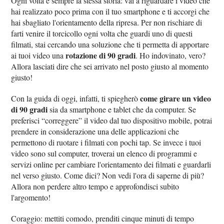
Ogni volta è sempre la stessa storia: vai a riguardare i video che
hai realizzato poco prima con il tuo smartphone e ti accorgi che
hai sbagliato l'orientamento della ripresa. Per non rischiare di
farti venire il torcicollo ogni volta che guardi uno di questi
filmati, stai cercando una soluzione che ti permetta di apportare
rotazione di 90 gradi
ai tuoi video una
. Ho indovinato, vero?
Allora lasciati dire che sei arrivato nel posto giusto al momento
giusto!
come girare un video
Con la guida di oggi, infatti, ti spiegherò
di 90 gradi
sia da smartphone e tablet che da computer. Se
preferisci “correggere” il video dal tuo dispositivo mobile, potrai
prendere in considerazione una delle applicazioni che
permettono di ruotare i filmati con pochi tap. Se invece i tuoi
video sono sul computer, troverai un elenco di programmi e
servizi online per cambiare l'orientamento dei filmati e guardarli
nel verso giusto. Come dici? Non vedi l'ora di saperne di più?
Allora non perdere altro tempo e approfondisci subito
l'argomento!
Coraggio: mettiti comodo, prenditi cinque minuti di tempo