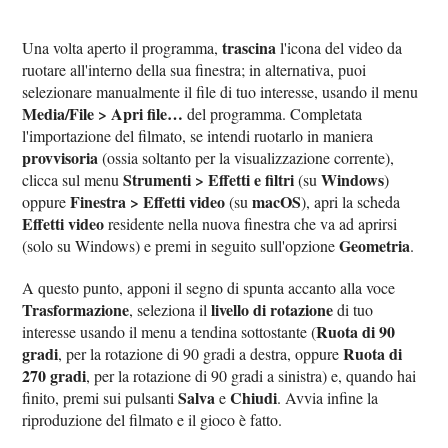
trascina
Una volta aperto il programma,
l'icona del video da
ruotare all'interno della sua finestra; in alternativa, puoi
selezionare manualmente il file di tuo interesse, usando il menu
Media/File > Apri file…
del programma. Completata
l'importazione del filmato, se intendi ruotarlo in maniera
provvisoria
(ossia soltanto per la visualizzazione corrente),
Strumenti > Effetti e filtri
Windows
clicca sul menu
(su
)
Finestra > Effetti video
macOS
oppure
(su
), apri la scheda
Effetti video
residente nella nuova finestra che va ad aprirsi
Geometria
(solo su Windows) e premi in seguito sull'opzione
.
A questo punto, apponi il segno di spunta accanto alla voce
Trasformazione
livello di rotazione
, seleziona il
di tuo
Ruota di 90
interesse usando il menu a tendina sottostante (
gradi
Ruota di
, per la rotazione di 90 gradi a destra, oppure
270 gradi
, per la rotazione di 90 gradi a sinistra) e, quando hai
Salva
Chiudi
finito, premi sui pulsanti
e
. Avvia infine la
riproduzione del filmato e il gioco è fatto.