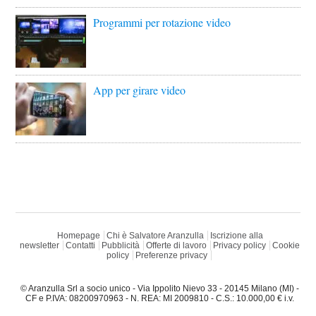
Programmi per rotazione video
App per girare video
Homepage
Chi è Salvatore Aranzulla
Iscrizione alla
newsletter
Contatti
Pubblicità
Offerte di lavoro
Privacy policy
Cookie
policy
Preferenze privacy
© Aranzulla Srl a socio unico - Via Ippolito Nievo 33 - 20145 Milano (MI) -
CF e P.IVA: 08200970963 - N. REA: MI 2009810 - C.S.: 10.000,00 € i.v.