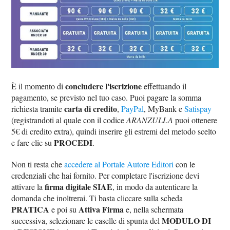
concludere l'iscrizione
È il momento di
effettuando il
pagamento, se previsto nel tuo caso. Puoi pagare la somma
carta di credito
richiesta tramite
,
PayPal
, MyBank e
Satispay
(registrandoti al quale con il codice
ARANZULLA
puoi ottenere
5€ di credito extra), quindi inserire gli estremi del metodo scelto
PROCEDI
e fare clic su
.
Non ti resta che
accedere al Portale Autore Editori
con le
credenziali che hai fornito. Per completare l'iscrizione devi
firma digitale SIAE
attivare la
, in modo da autenticare la
domanda che inoltrerai. Ti basta cliccare sulla scheda
PRATICA
Attiva Firma
e poi su
e, nella schermata
MODULO DI
successiva, selezionare le caselle di spunta del