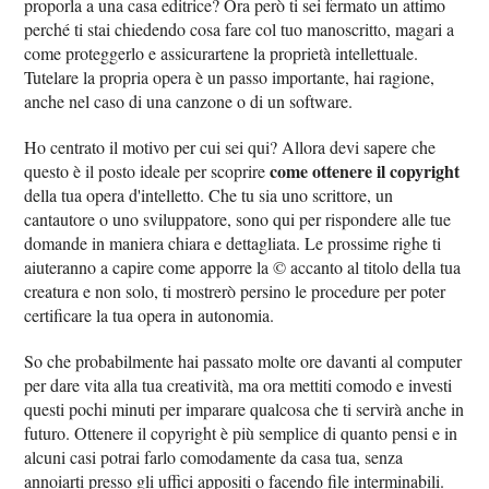
proporla a una casa editrice? Ora però ti sei fermato un attimo
perché ti stai chiedendo cosa fare col tuo manoscritto, magari a
come proteggerlo e assicurartene la proprietà intellettuale.
Tutelare la propria opera è un passo importante, hai ragione,
anche nel caso di una canzone o di un software.
Ho centrato il motivo per cui sei qui? Allora devi sapere che
come ottenere il copyright
questo è il posto ideale per scoprire
della tua opera d'intelletto. Che tu sia uno scrittore, un
cantautore o uno sviluppatore, sono qui per rispondere alle tue
domande in maniera chiara e dettagliata. Le prossime righe ti
aiuteranno a capire come apporre la © accanto al titolo della tua
creatura e non solo, ti mostrerò persino le procedure per poter
certificare la tua opera in autonomia.
So che probabilmente hai passato molte ore davanti al computer
per dare vita alla tua creatività, ma ora mettiti comodo e investi
questi pochi minuti per imparare qualcosa che ti servirà anche in
futuro. Ottenere il copyright è più semplice di quanto pensi e in
alcuni casi potrai farlo comodamente da casa tua, senza
annoiarti presso gli uffici appositi o facendo file interminabili.