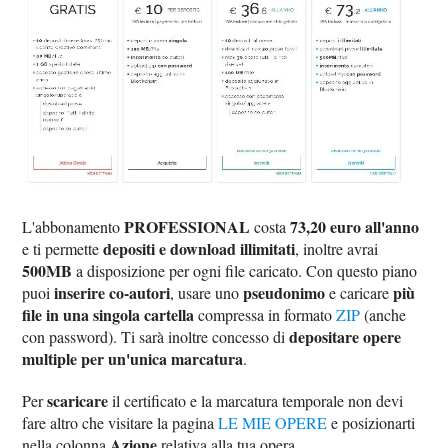
PROFESSIONAL
73,20 euro all'anno
L'abbonamento
costa
depositi e download illimitati
e ti permette
, inoltre avrai
500MB
a disposizione per ogni file caricato. Con questo piano
inserire co-autori
pseudonimo
più
puoi
, usare uno
e caricare
file in una singola cartella
compressa in formato
ZIP
(anche
depositare opere
con password). Ti sarà inoltre concesso di
multiple per un'unica marcatura
.
scaricare
Per
il certificato e la marcatura temporale non devi
fare altro che visitare la pagina
LE MIE OPERE
e posizionarti
Azione
nella colonna
relativa alla tua opera.