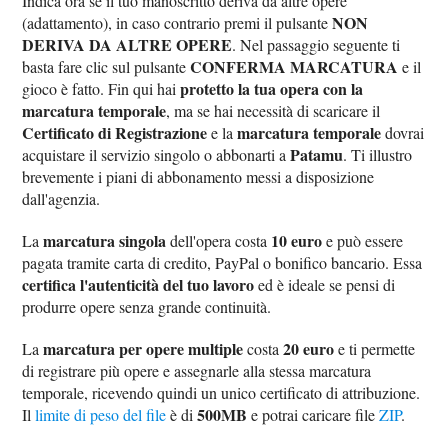
Indica ora se il tuo manoscritto deriva da altre opere
NON
(adattamento), in caso contrario premi il pulsante
DERIVA DA ALTRE OPERE
. Nel passaggio seguente ti
CONFERMA MARCATURA
basta fare clic sul pulsante
e il
protetto la tua opera con la
gioco è fatto. Fin qui hai
marcatura temporale
, ma se hai necessità di scaricare il
Certificato di Registrazione
marcatura temporale
e la
dovrai
Patamu
acquistare il servizio singolo o abbonarti a
. Ti illustro
brevemente i piani di abbonamento messi a disposizione
dall'agenzia.
marcatura singola
10 euro
La
dell'opera costa
e può essere
pagata tramite carta di credito, PayPal o bonifico bancario. Essa
certifica l'autenticità del tuo lavoro
ed è ideale se pensi di
produrre opere senza grande continuità.
marcatura per opere multiple
20 euro
La
costa
e ti permette
di registrare più opere e assegnarle alla stessa marcatura
temporale, ricevendo quindi un unico certificato di attribuzione.
500MB
Il
limite di peso del file
è di
e potrai caricare file
ZIP
.