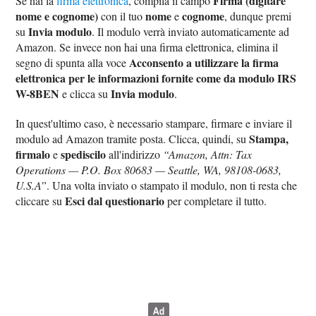
Firma (digitare
Se hai la
firma elettronica
, compila il campo
nome e cognome)
nome
cognome
con il tuo
e
, dunque premi
Invia modulo
su
. Il modulo verrà inviato automaticamente ad
Amazon. Se invece non hai una firma elettronica, elimina il
Acconsento a utilizzare la firma
segno di spunta alla voce
elettronica per le informazioni fornite come da modulo IRS
W-8BEN
Invia modulo
e clicca su
.
In quest'ultimo caso, è necessario stampare, firmare e inviare il
Stampa,
modulo ad Amazon tramite posta. Clicca, quindi, su
firmalo
spediscilo
e
all'indirizzo
“Amazon, Attn: Tax
Operations — P.O. Box 80683 — Seattle, WA, 98108-0683,
U.S.A”
. Una volta inviato o stampato il modulo, non ti resta che
Esci dal questionario
cliccare su
per completare il tutto.