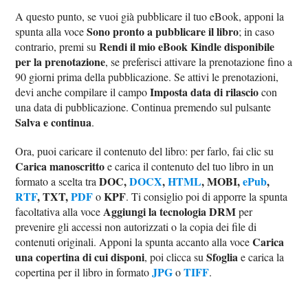
A questo punto, se vuoi già pubblicare il tuo eBook, apponi la
Sono pronto a pubblicare il libro
spunta alla voce
; in caso
Rendi il mio eBook Kindle disponibile
contrario, premi su
per la prenotazione
, se preferisci attivare la prenotazione fino a
90 giorni prima della pubblicazione. Se attivi le prenotazioni,
Imposta data di rilascio
devi anche compilare il campo
con
una data di pubblicazione. Continua premendo sul pulsante
Salva e continua
.
Ora, puoi caricare il contenuto del libro: per farlo, fai clic su
Carica manoscritto
e carica il contenuto del tuo libro in un
DOC,
DOCX
,
HTML
, MOBI,
ePub
,
formato a scelta tra
RTF
, TXT,
PDF
KPF
o
. Ti consiglio poi di apporre la spunta
Aggiungi la tecnologia DRM
facoltativa alla voce
per
prevenire gli accessi non autorizzati o la copia dei file di
Carica
contenuti originali. Apponi la spunta accanto alla voce
una copertina di cui disponi
Sfoglia
, poi clicca su
e carica la
JPG
TIFF
copertina per il libro in formato
o
.