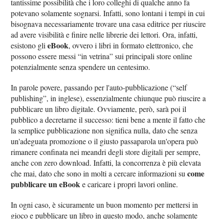
tantissime possibilità che i loro colleghi di qualche anno fa
potevano solamente sognarsi. Infatti, sono lontani i tempi in cui
bisognava necessariamente trovare una casa editrice per riuscire
ad avere visibilità e finire nelle librerie dei lettori. Ora, infatti,
eBook
esistono gli
, ovvero i libri in formato elettronico, che
possono essere messi “in vetrina” sui principali store online
potenzialmente senza spendere un centesimo.
In parole povere, passando per l'auto-pubblicazione (“self
publishing”, in inglese), essenzialmente chiunque può riuscire a
pubblicare un libro digitale. Ovviamente, però, sarà poi il
pubblico a decretarne il successo: tieni bene a mente il fatto che
la semplice pubblicazione non significa nulla, dato che senza
un'adeguata promozione o il giusto passaparola un'opera può
rimanere confinata nei meandri degli store digitali per sempre,
anche con zero download. Infatti, la concorrenza è più elevata
come
che mai, dato che sono in molti a cercare informazioni su
pubblicare un eBook
e caricare i propri lavori online.
In ogni caso, è sicuramente un buon momento per mettersi in
gioco e pubblicare un libro in questo modo, anche solamente