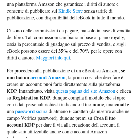
una piattaforma Amazon che garantisce i diritti di autore e
consente di pubblicare sul
Kindle Store
senza tariffe di
pubblicazione, con disponibilità dell'eBook in tutto il mondo.
Ci sono delle commissioni da pagare, ma solo in caso di vendita
del libro. Tali commissioni cambiano in base al piano royalty,
ossia la percentuale di guadagno sul prezzo di vendita, e sugli
35%
70%
eBook possono essere del
e del
per le opere con
diritti d'autore.
Maggiori info qui
.
se
Per procedere alla pubblicazione di un eBook su Amazon,
non hai un
account Amazon
, la prima cosa che devi fare è
creare un account: puoi farlo direttamente sulla piattaforma
KDP. Innanzitutto, visita
questa pagina del sito Amazon
e clicca
Registrati su KDP
su
, dunque compila il modulo che si apre
nome
email
con i dati personali richiesti indicando il tuo
, una
e
password
una
sicura
di almeno 6 caratteri (da inserire anche nel
Crea il tuo
campo Verifica password), dunque premi su
account KDP
per dare il via alla creazione dell'account, il
quale sarà utilizzabile anche come account Amazon