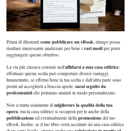
come pubblicare un eBook
Prima di illustrarti
, ritengo possa
vari modi
risultare interessante analizzare per bene i
per poter
raggiungere questo obiettivo.
affidarsi a una casa editrice
La via più classica consiste nell'
:
effettuare questa scelta può comportare diversi vantaggi.
Innanzitutto, se effettui bene la tua scelta e dall'altra parte sono
sarai seguito da
pronti ad accoglierti a braccia aperte,
professionisti
che potranno aiutarti in modo personalizzato.
migliorare la qualità della tua
Non si tratta solamente di
opera
, ma la casa editrice si occuperà per te anche della
pubblicazione
promozione
ed eventualmente della
del tuo
eBook. Inoltre, se il tuo libro verrà accettato da una casa editrice
valutazione in merito al
di un certo livello, otterrai anche una