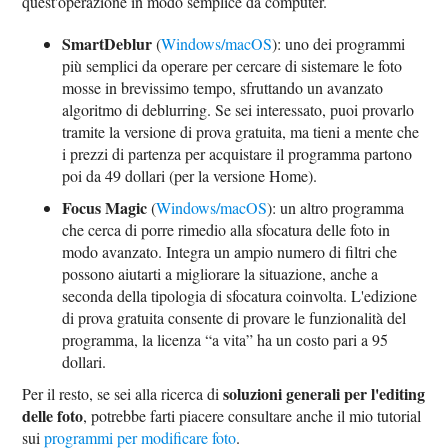
quest'operazione in modo semplice da computer.
SmartDeblur
(
Windows/macOS
): uno dei programmi
più semplici da operare per cercare di sistemare le foto
mosse in brevissimo tempo, sfruttando un avanzato
algoritmo di deblurring. Se sei interessato, puoi provarlo
tramite la versione di prova gratuita, ma tieni a mente che
i prezzi di partenza per acquistare il programma partono
poi da 49 dollari (per la versione Home).
Focus Magic
(
Windows/macOS
): un altro programma
che cerca di porre rimedio alla sfocatura delle foto in
modo avanzato. Integra un ampio numero di filtri che
possono aiutarti a migliorare la situazione, anche a
seconda della tipologia di sfocatura coinvolta. L'edizione
di prova gratuita consente di provare le funzionalità del
programma, la licenza “a vita” ha un costo pari a 95
dollari.
soluzioni generali per l'editing
Per il resto, se sei alla ricerca di
delle foto
, potrebbe farti piacere consultare anche il mio tutorial
sui
programmi per modificare foto
.