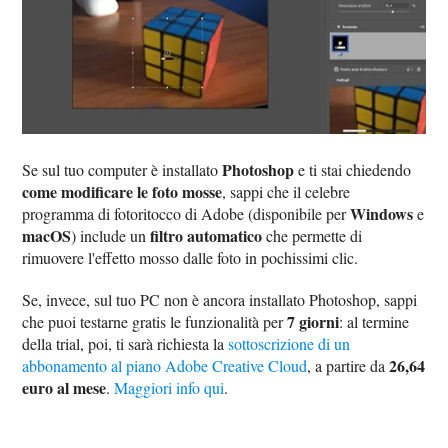
Photoshop
Se sul tuo computer è installato
e ti stai chiedendo
come modificare le foto mosse
, sappi che il celebre
Windows
programma di fotoritocco di Adobe (disponibile per
e
macOS
filtro automatico
) include un
che permette di
rimuovere l'effetto mosso dalle foto in pochissimi clic.
Se, invece, sul tuo PC non è ancora installato Photoshop, sappi
7 giorni
che puoi testarne gratis le funzionalità per
: al termine
della trial, poi, ti sarà richiesta la
sottoscrizione di un
26,64
abbonamento al piano Adobe Creative Cloud
, a partire da
euro al mese
.
Maggiori info qui
.