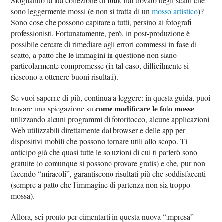
foto
Sfogliando la tua collezione di
, hai trovato degli scatti che
sono leggermente mossi (e non si tratta di un
mosso artistico
)?
Sono cose che possono capitare a tutti, persino ai fotografi
professionisti. Fortunatamente, però, in post-produzione è
possibile cercare di rimediare agli errori commessi in fase di
scatto, a patto che le immagini in questione non siano
particolarmente compromesse (in tal caso, difficilmente si
riescono a ottenere buoni risultati).
Se vuoi saperne di più, continua a leggere: in questa guida, puoi
come modificare le foto mosse
trovare una spiegazione su
utilizzando alcuni programmi di fotoritocco, alcune applicazioni
Web utilizzabili direttamente dal browser e delle app per
dispositivi mobili che possono tornare utili allo scopo. Ti
anticipo già che quasi tutte le soluzioni di cui ti parlerò sono
gratuite (o comunque si possono provare gratis) e che, pur non
facendo “miracoli”, garantiscono risultati più che soddisfacenti
(sempre a patto che l'immagine di partenza non sia troppo
mossa).
Allora, sei pronto per cimentarti in questa nuova “impresa”