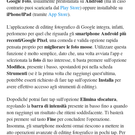
Google Foto
Android
, usualmente preinstallata su
(ma in caso
contrario puoi scaricarla dal
Play Store
) oppure installabile su
iPhone/iPad
(tramite
App Store
).
L'applicazione di editing fotografico di Google integra, infatti,
smartphone Android più
perlomeno per quel che riguarda gli
recenti/Google Pixel
, una comoda e valida opzione rapida
migliorare le foto mosse
pensata proprio per
. Utilizzare questa
funzione è molto semplice, dato che, una volta avviata l'app e
foto
selezionata la
di tuo interesse, ti basta premere sull'opzione
Modifica
, presente i basso, spostandoti poi nella scheda
Strumenti
(se è la prima volta che raggiungi quest'ultima,
Installa
potrebbe esserti richiesto di fare tap sull'opzione
per
avere effettivo accesso agli strumenti di editing).
Elimina sfocatura
Dopodiché potrai fare tap sull'opzione
,
barra di intensità
regolando la
presente in basso fino a quando
non raggiungi un risultato che ritieni soddisfacente. Ti basterà
Fine
poi premere sul tasto
per concludere l'operazione.
Insomma, gli smartphone moderni ormai riescono a mettere in
atto operazioni avanzate di editing fotografico in pochi tap. Per