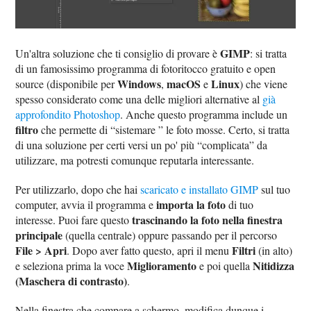
GIMP
Un'altra soluzione che ti consiglio di provare è
: si tratta
di un famosissimo programma di fotoritocco gratuito e open
Windows
macOS
Linux
source (disponibile per
,
e
) che viene
spesso considerato come una delle migliori alternative al
già
approfondito Photoshop
. Anche questo programma include un
filtro
che permette di “sistemare ” le foto mosse. Certo, si tratta
di una soluzione per certi versi un po' più “complicata” da
utilizzare, ma potresti comunque reputarla interessante.
Per utilizzarlo, dopo che hai
scaricato e installato GIMP
sul tuo
importa la foto
computer, avvia il programma e
di tuo
trascinando la foto nella finestra
interesse. Puoi fare questo
principale
(quella centrale) oppure passando per il percorso
File > Apri
Filtri
. Dopo aver fatto questo, apri il menu
(in alto)
Miglioramento
Nitidizza
e seleziona prima la voce
e poi quella
(Maschera di contrasto)
.
Nella finestra che compare a schermo, modifica dunque i