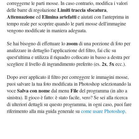
correggerne le parti mosse. In caso contrario, modifica i valori
Limiti traccia sfocatura
delle barre di regolazione
,
Attenuazione
Elimina artefatti
ed
e aiutati con l'anteprima in
tempo reale per scoprire quando le parti mosse dell'immagine
vengono modificate in maniera adeguata.
zoom
Se hai bisogno di effettuare lo
di una porzione di foto per
analizzare in dettaglio l'applicazione del filtro, fai clic su
quest'ultima e utilizza il riquadro collocato in basso a destra per
2x
5x
scegliere il livello di ingrandimento preferito (es.
,
ecc.).
Dopo aver applicato il filtro per correggere le immagini mosse,
puoi salvare la tua foto modificata in Photoshop selezionando la
Salva con nome
File
voce
dal menu
del programma (in alto a
sinistra). Il gioco è fatto: è stato facile, vero? Se sei alla ricerca
di ulteriori dettagli su questo programma, in ogni caso, puoi fare
riferimento alla mia guida generale su
come usare Photoshop
.