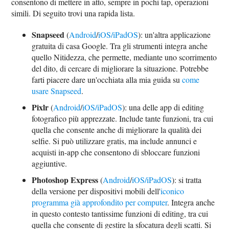
consentono di mettere in atto, sempre in pochi tap, operazioni
simili. Di seguito trovi una rapida lista.
Snapseed
(
Android
/
iOS/iPadOS
): un'altra applicazione
gratuita di casa Google. Tra gli strumenti integra anche
quello Nitidezza, che permette, mediante uno scorrimento
del dito, di cercare di migliorare la situazione. Potrebbe
farti piacere dare un'occhiata alla mia guida su
come
usare Snapseed
.
Pixlr
(
Android
/
iOS/iPadOS
): una delle app di editing
fotografico più apprezzate. Include tante funzioni, tra cui
quella che consente anche di migliorare la qualità dei
selfie. Si può utilizzare gratis, ma include annunci e
acquisti in-app che consentono di sbloccare funzioni
aggiuntive.
Photoshop Express
(
Android
/
iOS/iPadOS
): si tratta
della versione per dispositivi mobili dell'
iconico
programma già approfondito per computer
. Integra anche
in questo contesto tantissime funzioni di editing, tra cui
quella che consente di gestire la sfocatura degli scatti. Si