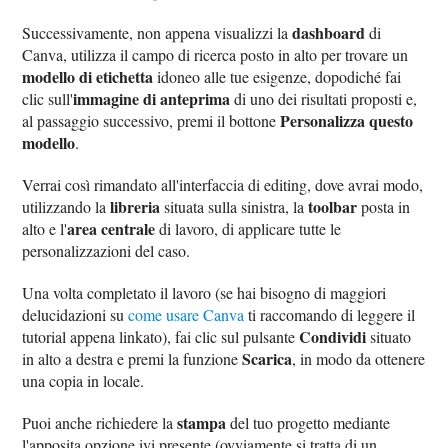
dashboard
Successivamente, non appena visualizzi la
di
Canva, utilizza il campo di ricerca posto in alto per trovare un
modello di etichetta
idoneo alle tue esigenze, dopodiché fai
immagine di anteprima
clic sull'
di uno dei risultati proposti e,
Personalizza questo
al passaggio successivo, premi il bottone
modello
.
Verrai così rimandato all'interfaccia di editing, dove avrai modo,
libreria
toolbar
utilizzando la
situata sulla sinistra, la
posta in
area centrale
alto e l'
di lavoro, di applicare tutte le
personalizzazioni del caso.
Una volta completato il lavoro (se hai bisogno di maggiori
delucidazioni su
come usare Canva
ti raccomando di leggere il
Condividi
tutorial appena linkato), fai clic sul pulsante
situato
Scarica
in alto a destra e premi la funzione
, in modo da ottenere
una copia in locale.
stampa
Puoi anche richiedere la
del tuo progetto mediante
l'apposita opzione ivi presente (ovviamente si tratta di un