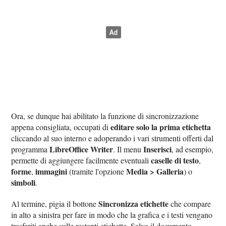
Ora, se dunque hai abilitato la funzione di sincronizzazione
editare solo la prima etichetta
appena consigliata, occupati di
cliccando al suo interno e adoperando i vari strumenti offerti dal
LibreOffice Writer
Inserisci
programma
. Il menu
, ad esempio,
caselle di testo
permette di aggiungere facilmente eventuali
,
forme
immagini
Media > Galleria
,
(tramite l'opzione
) o
simboli
.
Sincronizza etichette
Al termine, pigia il bottone
che compare
in alto a sinistra per fare in modo che la grafica e i testi vengano
trasferiti anche sulle restanti etichette. Salva il documento