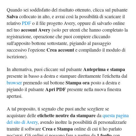
Quando sei soddisfatto del risultato ottenuto, clicca sul pulsante
Salva
collocato in alto, e avrai così la possibilità di scaricare il
relativo
PDF
o il file progetto Avery, oppure di salvarlo online
account Avery
nel tuo
(solo per utenti che hanno completato la
registrazione, operazione che puoi compiere cliccando
sull'apposito bottone sottostante, pigiando al passaggio
Crea account
successivo l'opzione
e compilando il modulo di
iscrizione).
Anteprima e stampa
In alternativa, puoi cliccare sul pulsante
presente in basso a destra e stampare direttamente l'etichetta dal
Stampa ora
browser
premendo sul bottone
posto a destra e
Apri PDF
pigiando il pulsante
presente nella nuova finestra
apertasi.
A tal proposito, ti segnalo che puoi anche scegliere se
etichette neutre da stampare
acquistare delle
da
questa pagina
del sito di Avery
, avendo inoltre la possibilità di personalizzarle
Crea e Stampa
tramite il software
online di cui ti ho parlato
1 foglio
poc'anzi. Gli ordini si possono fare a partire da
con