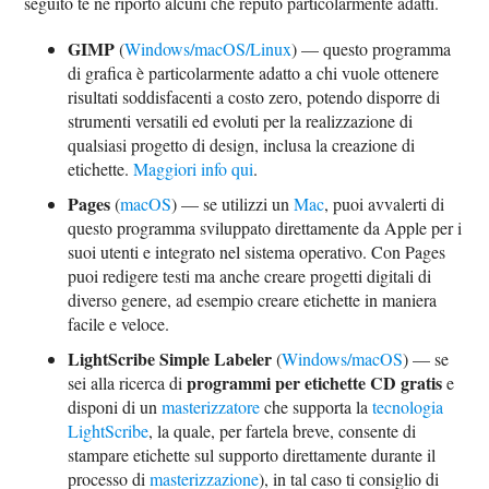
seguito te ne riporto alcuni che reputo particolarmente adatti.
GIMP
(
Windows/macOS/Linux
) — questo programma
di grafica è particolarmente adatto a chi vuole ottenere
risultati soddisfacenti a costo zero, potendo disporre di
strumenti versatili ed evoluti per la realizzazione di
qualsiasi progetto di design, inclusa la creazione di
etichette.
Maggiori info qui
.
Pages
(
macOS
) — se utilizzi un
Mac
, puoi avvalerti di
questo programma sviluppato direttamente da Apple per i
suoi utenti e integrato nel sistema operativo. Con Pages
puoi redigere testi ma anche creare progetti digitali di
diverso genere, ad esempio creare etichette in maniera
facile e veloce.
LightScribe Simple Labeler
(
Windows/macOS
) — se
programmi per etichette CD gratis
sei alla ricerca di
e
disponi di un
masterizzatore
che supporta la
tecnologia
LightScribe
, la quale, per fartela breve, consente di
stampare etichette sul supporto direttamente durante il
processo di
masterizzazione
), in tal caso ti consiglio di