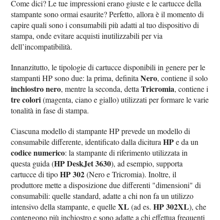
Come dici? Le tue impressioni erano giuste e le cartucce della
stampante sono ormai esaurite? Perfetto, allora è il momento di
capire quali sono i consumabili più adatti al tuo dispositivo di
stampa, onde evitare acquisti inutilizzabili per via
dell’incompatibilità.
Innanzitutto, le tipologie di cartucce disponibili in genere per le
Nero
stampanti HP sono due: la prima, definita
, contiene il solo
inchiostro nero
Tricromia
, mentre la seconda, detta
, contiene i
tre colori
(magenta, ciano e giallo) utilizzati per formare le varie
tonalità in fase di stampa.
Ciascuna modello di stampante HP prevede un modello di
HP
consumabile differente, identificato dalla dicitura
e da un
codice numerico
: la stampante di riferimento utilizzata in
HP DeskJet 3630
questa guida (
), ad esempio, supporta
HP 302
cartucce di tipo
(Nero e Tricromia). Inoltre, il
produttore mette a disposizione due differenti "dimensioni" di
consumabili: quelle standard, adatte a chi non fa un utilizzo
XL
HP 302XL
intensivo della stampante, e quelle
(ad es.
), che
contengono più inchiostro e sono adatte a chi effettua frequenti