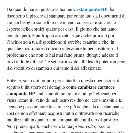
stampante HP
Da quando hai acquistato la tua nuova
, hai
riscoperto il piacere di stampare per conto tuo sia i documenti di
cui hai bisogno sia le foto che intendi conservare su carta o
esporre nelle cornici sparse per casa. Il giorno che hai tanto
temuto, però, è purtroppo arrivato: sapevi che prima o poi
l’inchiostro a tua disposizione si sarebbe esaurito e che, in
qualche modo, saresti dovuto intervenire tu per sostituirlo. Il
problema è che non lo hai mai fatto prima, dunque adesso ti
trovi in forte difficoltà e sei terrorizzato all’idea di poter rompere
il dispositivo di stampa a cui tanto ti sei affezionato.
Ebbene, sono qui proprio per aiutarti in questa operazione: di
come cambiare cartucce
seguito ti illustrerò nel dettaglio
stampante HP
, indicandoti inoltre i metodi più efficaci per
visualizzare il livello di inchiostro residuo nei consumabili e le
tecniche per comprare le cartucce più adatte alla tua stampante,
così da non effettuare acquisti inutili e ritrovarti con ricariche
inutilizzabili in quanto non compatibili con il tuo dispositivo.
Non preoccuparti, anche se è la tua
prima volta
, poiché
sostituire le cartucce può essere davvero un gioco da ragazzi: le