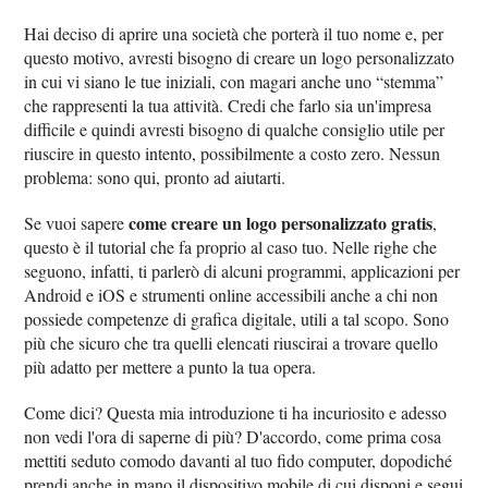
Hai deciso di aprire una società che porterà il tuo nome e, per
questo motivo, avresti bisogno di creare un logo personalizzato
in cui vi siano le tue iniziali, con magari anche uno “stemma”
che rappresenti la tua attività. Credi che farlo sia un'impresa
difficile e quindi avresti bisogno di qualche consiglio utile per
riuscire in questo intento, possibilmente a costo zero. Nessun
problema: sono qui, pronto ad aiutarti.
come creare un logo personalizzato gratis
Se vuoi sapere
,
questo è il tutorial che fa proprio al caso tuo. Nelle righe che
seguono, infatti, ti parlerò di alcuni programmi, applicazioni per
Android e iOS e strumenti online accessibili anche a chi non
possiede competenze di grafica digitale, utili a tal scopo. Sono
più che sicuro che tra quelli elencati riuscirai a trovare quello
più adatto per mettere a punto la tua opera.
Come dici? Questa mia introduzione ti ha incuriosito e adesso
non vedi l'ora di saperne di più? D'accordo, come prima cosa
mettiti seduto comodo davanti al tuo fido computer, dopodiché
prendi anche in mano il dispositivo mobile di cui disponi e segui