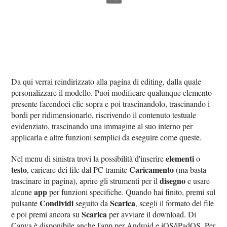
Da qui verrai reindirizzato alla pagina di editing, dalla quale
personalizzare il modello. Puoi modificare qualunque elemento
presente facendoci clic sopra e poi trascinandolo, trascinando i
bordi per ridimensionarlo, riscrivendo il contenuto testuale
evidenziato, trascinando una immagine al suo interno per
applicarla e altre funzioni semplici da eseguire come queste.
elementi
Nel menu di sinistra trovi la possibilità d'inserire
o
testo
Caricamento
, caricare dei file dal PC tramite
(ma basta
disegno
trascinare in pagina), aprire gli strumenti per il
e usare
app
alcune
per funzioni specifiche. Quando hai finito, premi sul
Condividi
Scarica
pulsante
seguito da
, scegli il formato del file
Scarica
e poi premi ancora su
per avviare il download. Di
Canva è disponibile anche l'app per Android e iOS/iPadOS. Per