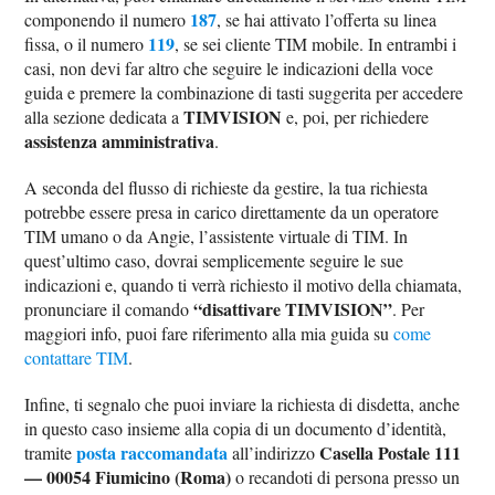
187
componendo il numero
, se hai attivato l’offerta su linea
119
fissa, o il numero
, se sei cliente TIM mobile. In entrambi i
casi, non devi far altro che seguire le indicazioni della voce
guida e premere la combinazione di tasti suggerita per accedere
TIMVISION
alla sezione dedicata a
e, poi, per richiedere
assistenza amministrativa
.
A seconda del flusso di richieste da gestire, la tua richiesta
potrebbe essere presa in carico direttamente da un operatore
TIM umano o da Angie, l’assistente virtuale di TIM. In
quest’ultimo caso, dovrai semplicemente seguire le sue
indicazioni e, quando ti verrà richiesto il motivo della chiamata,
“disattivare TIMVISION”
pronunciare il comando
. Per
maggiori info, puoi fare riferimento alla mia guida su
come
contattare TIM
.
Infine, ti segnalo che puoi inviare la richiesta di disdetta, anche
in questo caso insieme alla copia di un documento d’identità,
posta raccomandata
Casella Postale 111
tramite
all’indirizzo
— 00054 Fiumicino (Roma)
o recandoti di persona presso un