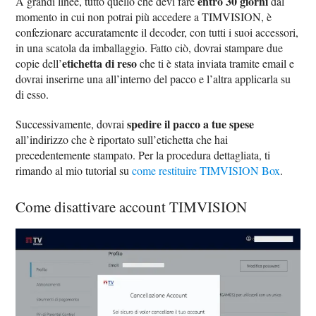
entro 30 giorni
A grandi linee, tutto quello che devi fare
dal
momento in cui non potrai più accedere a TIMVISION, è
confezionare accuratamente il decoder, con tutti i suoi accessori,
in una scatola da imballaggio. Fatto ciò, dovrai stampare due
etichetta di reso
copie dell’
che ti è stata inviata tramite email e
dovrai inserirne una all’interno del pacco e l’altra applicarla su
di esso.
spedire il pacco a tue spese
Successivamente, dovrai
all’indirizzo che è riportato sull’etichetta che hai
precedentemente stampato. Per la procedura dettagliata, ti
rimando al mio tutorial su
come restituire TIMVISION Box
.
Come disattivare account TIMVISION