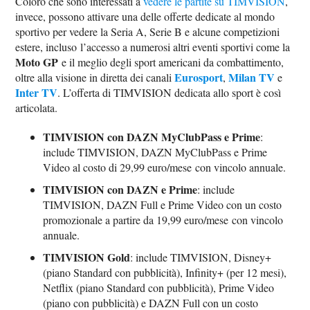
Coloro che sono interessati a
vedere le partite su TIMVISION
,
invece, possono attivare una delle offerte dedicate al mondo
sportivo per vedere la Seria A, Serie B e alcune competizioni
estere, incluso l’accesso a numerosi altri eventi sportivi come la
Moto GP
e il meglio degli sport americani da combattimento,
Eurosport
Milan TV
oltre alla visione in diretta dei canali
,
e
Inter TV
. L’offerta di TIMVISION dedicata allo sport è così
articolata.
TIMVISION con DAZN MyClubPass e Prime
:
include TIMVISION, DAZN MyClubPass e Prime
Video al costo di 29,99 euro/mese con vincolo annuale.
TIMVISION con DAZN e Prime
: include
TIMVISION, DAZN Full e Prime Video con un costo
promozionale a partire da 19,99 euro/mese con vincolo
annuale.
TIMVISION Gold
: include TIMVISION, Disney+
(piano Standard con pubblicità), Infinity+ (per 12 mesi),
Netflix (piano Standard con pubblicità), Prime Video
(piano con pubblicità) e DAZN Full con un costo