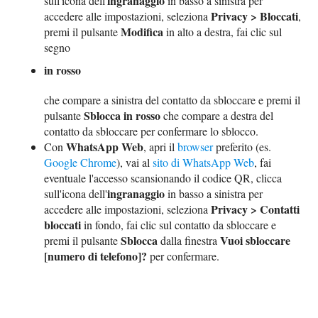
ingranaggio
sull'icona dell'
in basso a sinistra per
Privacy > Bloccati
accedere alle impostazioni, seleziona
,
Modifica
premi il pulsante
in alto a destra, fai clic sul
segno
in rosso
che compare a sinistra del contatto da sbloccare e premi il
Sblocca in rosso
pulsante
che compare a destra del
contatto da sbloccare per confermare lo sblocco.
WhatsApp Web
Con
, apri il
browser
preferito (es.
Google Chrome
), vai al
sito di WhatsApp Web
, fai
eventuale l'accesso scansionando il codice QR, clicca
ingranaggio
sull'icona dell'
in basso a sinistra per
Privacy > Contatti
accedere alle impostazioni, seleziona
bloccati
in fondo, fai clic sul contatto da sbloccare e
Sblocca
Vuoi sbloccare
premi il pulsante
dalla finestra
[numero di telefono]?
per confermare.