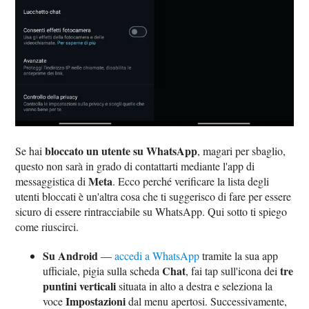
bloccato un utente su WhatsApp
Se hai
, magari per sbaglio,
questo non sarà in grado di contattarti mediante l'app di
Meta
messaggistica di
. Ecco perché verificare la lista degli
utenti bloccati è un'altra cosa che ti suggerisco di fare per essere
sicuro di essere rintracciabile su WhatsApp. Qui sotto ti spiego
come riuscirci.
Su Android
—
accedi a WhatsApp
tramite la sua app
Chat
tre
ufficiale, pigia sulla scheda
, fai tap sull'icona dei
puntini verticali
situata in alto a destra e seleziona la
Impostazioni
voce
dal menu apertosi. Successivamente,