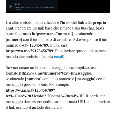
invio del link alla propria
Un altro metodo molto efficace è l'
chat
. Per creare un link base che rimanda alla tua chat, basta
https://wa.me/[numero]
usare il formato
, sostituendo
[numero]
con il tuo numero di cellulare. Ad esempio, se il tuo
+39 123456789
numero è
, il link sarà
https://wa.me/39123456789
. Puoi inviare questo link usando il
metodo che preferisci (es. via
email
).
Se vuoi creare un link con messaggio precompilato, usa il
https://wa.me/[numero]?text=[messaggio]
formato
,
[numero]
[messaggio]
sostituendo
con il tuo numero e
con il
messaggio personalizzato. Per esempio:
https://wa.me/39123456789?
text=Ciao%20Alessio%20come%20stai%3F
. Ricorda che il
messaggio deve essere codificato in formato URL e puoi inviare
il link usando il metodo desiderato.