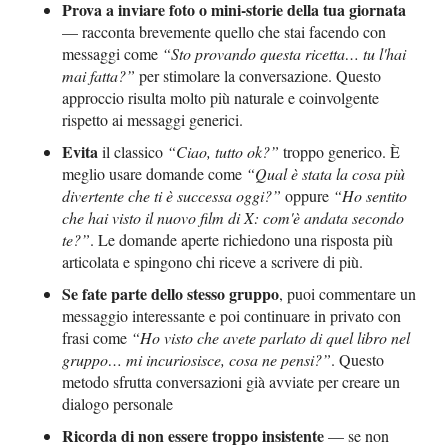
Prova a inviare foto o mini-storie della tua giornata
— racconta brevemente quello che stai facendo con
messaggi come
“Sto provando questa ricetta… tu l'hai
mai fatta?”
per stimolare la conversazione. Questo
approccio risulta molto più naturale e coinvolgente
rispetto ai messaggi generici.
Evita
il classico
“Ciao, tutto ok?”
troppo generico. È
meglio usare domande come
“Qual è stata la cosa più
divertente che ti è successa oggi?”
oppure
“Ho sentito
che hai visto il nuovo film di X: com'è andata secondo
te?”
. Le domande aperte richiedono una risposta più
articolata e spingono chi riceve a scrivere di più.
Se fate parte dello stesso gruppo
, puoi commentare un
messaggio interessante e poi continuare in privato con
frasi come
“Ho visto che avete parlato di quel libro nel
gruppo… mi incuriosisce, cosa ne pensi?”
. Questo
metodo sfrutta conversazioni già avviate per creare un
dialogo personale
Ricorda di non essere troppo insistente
— se non