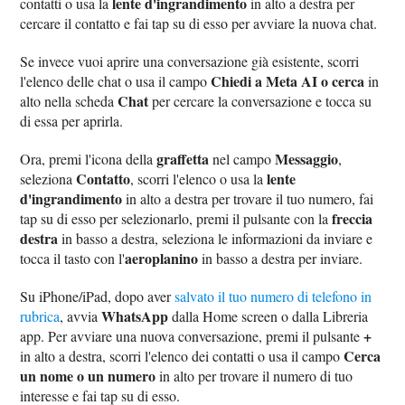
lente d'ingrandimento
contatti o usa la
in alto a destra per
cercare il contatto e fai tap su di esso per avviare la nuova chat.
Se invece vuoi aprire una conversazione già esistente, scorri
Chiedi a Meta AI o cerca
l'elenco delle chat o usa il campo
in
Chat
alto nella scheda
per cercare la conversazione e tocca su
di essa per aprirla.
graffetta
Messaggio
Ora, premi l'icona della
nel campo
,
Contatto
lente
seleziona
, scorri l'elenco o usa la
d'ingrandimento
in alto a destra per trovare il tuo numero, fai
freccia
tap su di esso per selezionarlo, premi il pulsante con la
destra
in basso a destra, seleziona le informazioni da inviare e
aeroplanino
tocca il tasto con l'
in basso a destra per inviare.
Su iPhone/iPad, dopo aver
salvato il tuo numero di telefono in
WhatsApp
rubrica
, avvia
dalla Home screen o dalla Libreria
+
app. Per avviare una nuova conversazione, premi il pulsante
Cerca
in alto a destra, scorri l'elenco dei contatti o usa il campo
un nome o un numero
in alto per trovare il numero di tuo
interesse e fai tap su di esso.