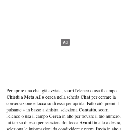
Per aprire una chat già avviata, scorri l'elenco o usa il campo
Chiedi a Meta AI o cerca
Chat
nella scheda
per cercare la
conversazione e tocca su di essa per aprirla. Fatto ciò, premi il
+
Contatto
pulsante
in basso a sinistra, seleziona
, scorri
Cerca
l'elenco o usa il campo
in alto per trovare il tuo numero,
Avanti
fai tap su di esso per selezionarlo, tocca
in alto a destra,
Invia
seleziona le informazioni da condividere e premi
in alto a