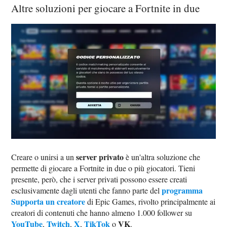
Altre soluzioni per giocare a Fortnite in due
server privato
Creare o unirsi a un
è un'altra soluzione che
permette di giocare a Fortnite in due o più giocatori. Tieni
presente, però, che i server privati possono essere creati
programma
esclusivamente dagli utenti che fanno parte del
Supporta un creatore
di Epic Games, rivolto principalmente ai
creatori di contenuti che hanno almeno 1.000 follower su
YouTube
Twitch
X
TikTok
VK
,
,
,
o
.