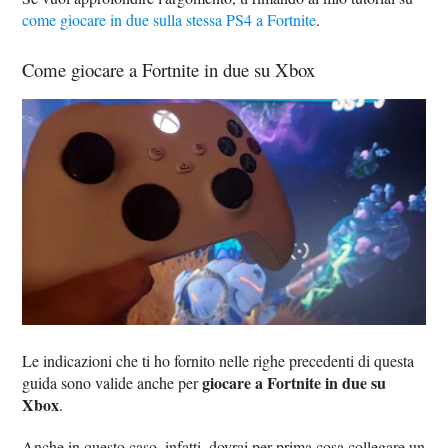
come giocare in due sulla stessa PS4 a Fortnite
.
Come giocare a Fortnite in due su Xbox
Le indicazioni che ti ho fornito nelle righe precedenti di questa
giocare a Fortnite in due su
guida sono valide anche per
Xbox
.
Anche in questo caso, infatti, dovrai per prima cosa collegare un