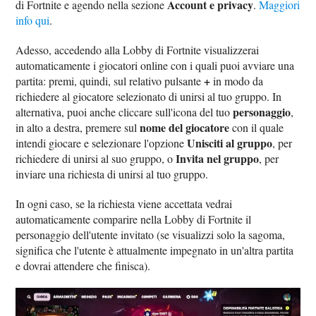
Account e privacy
di Fortnite e agendo nella sezione
.
Maggiori
info qui
.
Adesso, accedendo alla Lobby di Fortnite visualizzerai
automaticamente i giocatori online con i quali puoi avviare una
+
partita: premi, quindi, sul relativo pulsante
in modo da
richiedere al giocatore selezionato di unirsi al tuo gruppo. In
personaggio
alternativa, puoi anche cliccare sull'icona del tuo
,
nome del giocatore
in alto a destra, premere sul
con il quale
Unisciti al gruppo
intendi giocare e selezionare l'opzione
, per
Invita nel gruppo
richiedere di unirsi al suo gruppo, o
, per
inviare una richiesta di unirsi al tuo gruppo.
In ogni caso, se la richiesta viene accettata vedrai
automaticamente comparire nella Lobby di Fortnite il
personaggio dell'utente invitato (se visualizzi solo la sagoma,
significa che l'utente è attualmente impegnato in un'altra partita
e dovrai attendere che finisca).