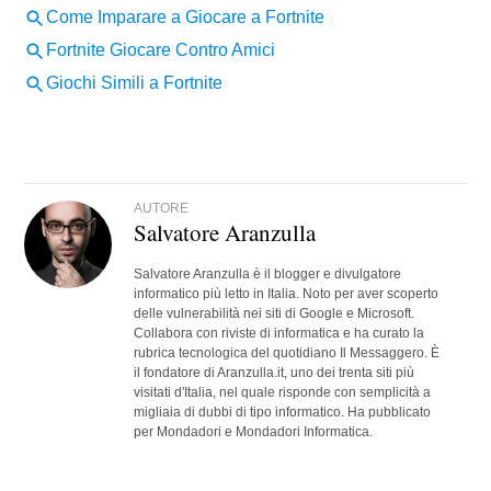
AUTORE
Salvatore Aranzulla
Salvatore Aranzulla è il blogger e divulgatore
informatico più letto in Italia. Noto per aver scoperto
delle vulnerabilità nei siti di Google e Microsoft.
Collabora con riviste di informatica e ha curato la
rubrica tecnologica del quotidiano Il Messaggero. È
il fondatore di Aranzulla.it, uno dei trenta siti più
visitati d'Italia, nel quale risponde con semplicità a
migliaia di dubbi di tipo informatico. Ha pubblicato
per Mondadori e Mondadori Informatica.