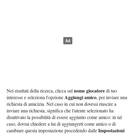
nome giocatore
Nei risultati della ricerca, clicca sul
di tuo
Aggiungi amico
interesse e seleziona l'opzione
, per inviare una
richiesta di amicizia. Nel caso in cui non dovessi riuscire a
inviare una richiesta, significa che l'utente selezionato ha
disattivato la possibilità di essere aggiunto come amico: in tal
caso, dovrai chiedere a lui di aggiungerti come amico o di
Impostazioni
cambiare questa impostazione procedendo dalle