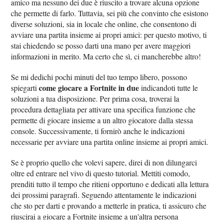
amico ma nessuno dei due è riuscito a trovare alcuna opzione
che permette di farlo. Tuttavia, sei più che convinto che esistono
diverse soluzioni, sia in locale che online, che consentono di
avviare una partita insieme ai propri amici: per questo motivo, ti
stai chiedendo se posso darti una mano per avere maggiori
informazioni in merito. Ma certo che sì, ci mancherebbe altro!
Se mi dedichi pochi minuti del tuo tempo libero, possono
come giocare a Fortnite in due
spiegarti
indicandoti tutte le
soluzioni a tua disposizione. Per prima cosa, troverai la
procedura dettagliata per attivare una specifica funzione che
permette di giocare insieme a un altro giocatore dalla stessa
console. Successivamente, ti fornirò anche le indicazioni
necessarie per avviare una partita online insieme ai propri amici.
Se è proprio quello che volevi sapere, direi di non dilungarci
oltre ed entrare nel vivo di questo tutorial. Mettiti comodo,
prenditi tutto il tempo che ritieni opportuno e dedicati alla lettura
dei prossimi paragrafi. Seguendo attentamente le indicazioni
che sto per darti e provando a metterle in pratica, ti assicuro che
riuscirai a giocare a Fortnite insieme a un'altra persona