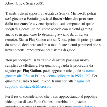
Xbox (One o Series X/S).
Tramite i client appositi rilasciati da Sony e Microsoft, potrai
flusso video che proviene
così giocare a Fortnite grazie al
dalla tua console
e viene riprodotto sul computer sul quale
scegli di giocare (un po' come accade con il cloud gaming,
anche se in quel caso lo streaming avviene da un server
remoto). Sia su PlayStation che su Xbox, prima di poter giocare
da remoto, devi però andare a modificare alcuni parametri che si
trovano nelle impostazioni del sistema di gioco.
Non preoccuparti: si tratta solo di alcuni passaggi molto
semplici da effettuare. Per quanto riguarda la procedura da
PlayStation
seguire per
, puoi leggere le mie guide su
come
giocare alla PS4 su PC
e su
come collegare la PS5 al PC
. Per
Xbox
quanto riguarda
, invece, ti rimando alla
pagina del
supporto ufficiale di Microsoft
.
Per il resto, considerando che ti stai approcciando al popolare
videogioco di casa Epic Games, potrebbe farti piacere
approfondire anche i tutorial disponibili nella
pagina del mio