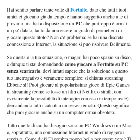
Fortnite
Hai sentito parlare tante volte di
, dato che tutti i tuoi
amici ci giocano già da tempo e hanno suggerito anche a te di
PC
provarlo, ma hai a disposizione un
che purtroppo è ormai
un po' datato, tanto da non essere in grado di permetterti di
giocare questo titolo? Non c'è problema: se hai una discreta
connessione a Internet, la situazione si può risolvere facilmente.
Se questa è la tua situazione, o magari hai poco spazio su disco,
come giocare a Fortnite su PC
e dunque ti stai domandando
senza scaricarlo
, devi infatti sapere che la soluzione a questo
tuo interrogativo è veramente semplice: si chiama streaming.
Ebbene sì! Puoi giocare al popolarissimo gioco di Epic Games
in streaming (come se fosse un film di Netflix o simili, con
ovviamente la possibilità di interagire con esso in tempo reale),
demandando tutti i calcoli a un server remoto. Questo significa
che puoi giocare anche su un computer ormai obsoleto.
Tutto quello di cui hai bisogno sono un PC Windows o un Mac
e, soprattutto, una connessione Internet in grado di reggere il
servizio. Come dici? Ti sembra troppo bello per essere vero? Ti