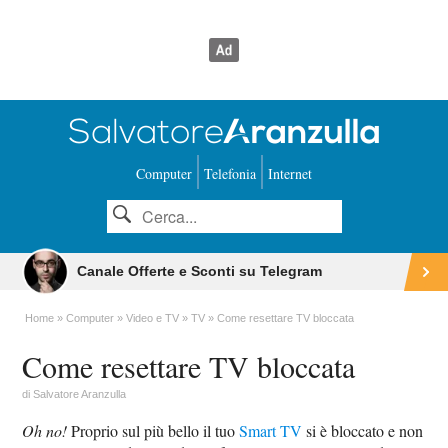
Computer
Telefonia
Internet
Canale Offerte e Sconti su Telegram
Home
Computer
Video e TV
TV
Come resettare TV bloccata
Come resettare TV bloccata
di
Salvatore Aranzulla
Oh no!
Proprio sul più bello il tuo
Smart TV
si è bloccato e non