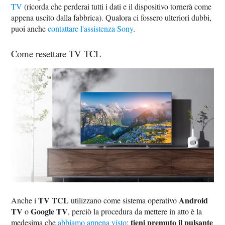
TV
(ricorda che perderai tutti i dati e il dispositivo tornerà come
appena uscito dalla fabbrica). Qualora ci fossero ulteriori dubbi,
puoi anche
contattare l'assistenza Sony
.
Come resettare TV TCL
TV TCL
Android
Anche i
utilizzano come sistema operativo
TV
Google TV
o
, perciò la procedura da mettere in atto è la
tieni premuto il pulsante
medesima che
abbiamo appena visto
: