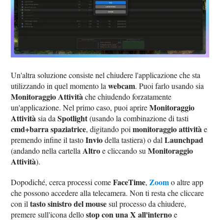
Un'altra soluzione consiste nel chiudere l'applicazione che sta
webcam
utilizzando in quel momento la
. Puoi farlo usando sia
Monitoraggio Attività
che chiudendo forzatamente
Monitoraggio
un'applicazione. Nel primo caso, puoi aprire
Attività
Spotlight
sia da
(usando la combinazione di tasti
cmd+barra spaziatrice
monitoraggio attività
, digitando poi
e
Invio
Launchpad
premendo infine il tasto
della tastiera) o dal
Altro
Monitoraggio
(andando nella cartella
e cliccando su
Attività
).
FaceTime
Zoom
Dopodiché, cerca processi come
,
o altre app
che possono accedere alla telecamera. Non ti resta che cliccare
tasto sinistro del mouse
con il
sul processo da chiudere,
stop con una X all'interno
premere sull'icona dello
e