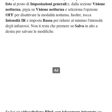
foto
Impostazioni generali
Visione
al posto di
e, dalla sezione
notturna
Visione notturna
, pigia su
e seleziona l'opzione
OFF
per disattivare la modalità notturna. Inoltre, tocca
Intensità IR
Bassa
e imposta
per ridurre al minimo l'intensità
Salva
degli infrarossi. Non ti resta che premere su
in alto a
destra per salvare le modifiche.
videocitofono Blink con telecamera integrata
Se hai un
(es.