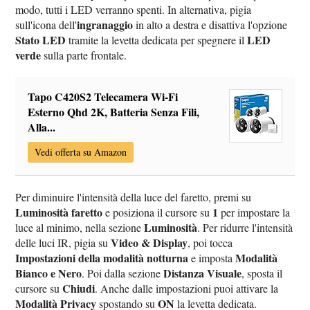
modo, tutti i LED verranno spenti. In alternativa, pigia
ingranaggio
sull'icona dell'
in alto a destra e disattiva l'opzione
Stato LED
LED
tramite la levetta dedicata per spegnere il
verde
sulla parte frontale.
Tapo C420S2 Telecamera Wi-Fi
Esterno Qhd 2K, Batteria Senza Fili,
Alla...
Vedi offerta su Amazon
Per diminuire l'intensità della luce del faretto, premi su
Luminosità faretto
1
e posiziona il cursore su
per impostare la
Luminosità
luce al minimo, nella sezione
. Per ridurre l'intensità
Video & Display
delle luci IR, pigia su
, poi tocca
Impostazioni della modalità notturna
Modalità
e imposta
Bianco e Nero
Distanza Visuale
. Poi dalla sezione
, sposta il
Chiudi
cursore su
. Anche dalle impostazioni puoi attivare la
Modalità Privacy
ON
spostando su
la levetta dedicata.