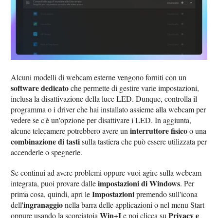
Alcuni modelli di webcam esterne vengono forniti con un
software dedicato
che permette di gestire varie impostazioni,
inclusa la disattivazione della luce LED. Dunque, controlla il
programma o i driver che hai installato assieme alla webcam per
vedere se c'è un'opzione per disattivare i LED. In aggiunta,
interruttore fisico
alcune telecamere potrebbero avere un
o una
combinazione di tasti
sulla tastiera che può essere utilizzata per
accenderle o spegnerle.
Se continui ad avere problemi oppure vuoi agire sulla webcam
impostazioni di Windows
integrata, puoi provare dalle
. Per
Impostazioni
prima cosa, quindi, apri le
premendo sull'icona
ingranaggio
dell'
nella barra delle applicazioni o nel menu Start
Win+I
Privacy e
oppure usando la scorciatoia
e poi clicca su