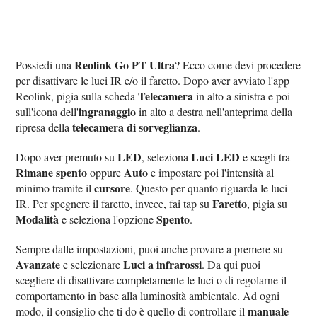
Reolink Go PT Ultra
Possiedi una
? Ecco come devi procedere
per disattivare le luci IR e/o il faretto. Dopo aver avviato l'app
Telecamera
Reolink, pigia sulla scheda
in alto a sinistra e poi
ingranaggio
sull'icona dell'
in alto a destra nell'anteprima della
telecamera di sorveglianza
ripresa della
.
LED
Luci LED
Dopo aver premuto su
, seleziona
e scegli tra
Rimane spento
Auto
oppure
e impostare poi l'intensità al
cursore
minimo tramite il
. Questo per quanto riguarda le luci
Faretto
IR. Per spegnere il faretto, invece, fai tap su
, pigia su
Modalità
Spento
e seleziona l'opzione
.
Sempre dalle impostazioni, puoi anche provare a premere su
Avanzate
Luci a infrarossi
e selezionare
. Da qui puoi
scegliere di disattivare completamente le luci o di regolarne il
comportamento in base alla luminosità ambientale. Ad ogni
manuale
modo, il consiglio che ti do è quello di controllare il