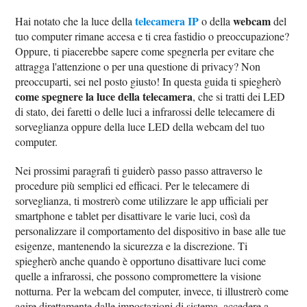
telecamera IP
webcam
Hai notato che la luce della
o della
del
tuo computer rimane accesa e ti crea fastidio o preoccupazione?
Oppure, ti piacerebbe sapere come spegnerla per evitare che
attragga l'attenzione o per una questione di privacy? Non
preoccuparti, sei nel posto giusto! In questa guida ti spiegherò
come spegnere la luce della telecamera
, che si tratti dei LED
di stato, dei faretti o delle luci a infrarossi delle telecamere di
sorveglianza oppure della luce LED della webcam del tuo
computer.
Nei prossimi paragrafi ti guiderò passo passo attraverso le
procedure più semplici ed efficaci. Per le telecamere di
sorveglianza, ti mostrerò come utilizzare le app ufficiali per
smartphone e tablet per disattivare le varie luci, così da
personalizzare il comportamento del dispositivo in base alle tue
esigenze, mantenendo la sicurezza e la discrezione. Ti
spiegherò anche quando è opportuno disattivare luci come
quelle a infrarossi, che possono compromettere la visione
notturna. Per la webcam del computer, invece, ti illustrerò come
agire direttamente dalle impostazioni di sistema, accedere a