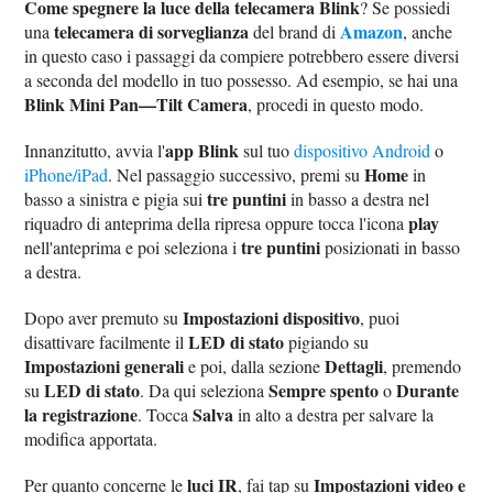
Come spegnere la luce della telecamera Blink
? Se possiedi
telecamera di sorveglianza
Amazon
una
del brand di
, anche
in questo caso i passaggi da compiere potrebbero essere diversi
a seconda del modello in tuo possesso. Ad esempio, se hai una
Blink Mini Pan—Tilt Camera
, procedi in questo modo.
app Blink
Innanzitutto, avvia l'
sul tuo
dispositivo Android
o
Home
iPhone/iPad
. Nel passaggio successivo, premi su
in
tre puntini
basso a sinistra e pigia sui
in basso a destra nel
play
riquadro di anteprima della ripresa oppure tocca l'icona
tre puntini
nell'anteprima e poi seleziona i
posizionati in basso
a destra.
Impostazioni dispositivo
Dopo aver premuto su
, puoi
LED di stato
disattivare facilmente il
pigiando su
Impostazioni generali
Dettagli
e poi, dalla sezione
, premendo
LED di stato
Sempre spento
Durante
su
. Da qui seleziona
o
la registrazione
Salva
. Tocca
in alto a destra per salvare la
modifica apportata.
luci IR
Impostazioni video e
Per quanto concerne le
, fai tap su