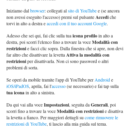
Iniziamo dal
browser
: collegati al
sito di YouTube
e (se ancora
Accedi
non avessi eseguito l'accesso) premi sul pulsante
che
torvi in alto a destra e
accedi con il tuo account Google
.
icona profilo
Adesso che sei qui, fai clic sulla tua
in alto a
Modalità con
destra, poi scorri l'elenco fino a trovare la voce
restrizioni
e facci clic sopra. Dalla finestra che si apre, non devi
Attiva la modalità con
far altro che disattivare la levetta
restrizioni
per disattivarla. Non ci sono password o altri
problemi di sorta.
Se operi da mobile tramite l'app di YouTube per
Android
e
iOS/iPadOS
, aprila, fai l'
accesso
(se necessario) e fai tap sulla
tua icona
in alto a sinistra.
Impostazioni
Generali
Da qui vai alla voce
, seguita da
, poi
Modalità con restrizioni
scorri fino a trovare la voce
e disattiva
la levetta a fianco. Per maggiori dettagli su
come rimuovere le
restrizioni di YouTube
, ti lascio alla mia guida sul tema.