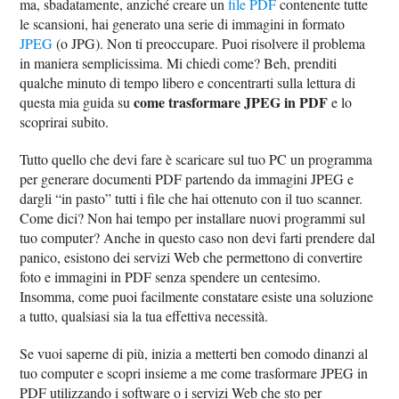
ma, sbadatamente, anziché creare un
file PDF
contenente tutte
le scansioni, hai generato una serie di immagini in formato
JPEG
(o JPG). Non ti preoccupare. Puoi risolvere il problema
in maniera semplicissima. Mi chiedi come? Beh, prenditi
qualche minuto di tempo libero e concentrarti sulla lettura di
come trasformare JPEG in PDF
questa mia guida su
e lo
scoprirai subito.
Tutto quello che devi fare è scaricare sul tuo PC un programma
per generare documenti PDF partendo da immagini JPEG e
dargli “in pasto” tutti i file che hai ottenuto con il tuo scanner.
Come dici? Non hai tempo per installare nuovi programmi sul
tuo computer? Anche in questo caso non devi farti prendere dal
panico, esistono dei servizi Web che permettono di convertire
foto e immagini in PDF senza spendere un centesimo.
Insomma, come puoi facilmente constatare esiste una soluzione
a tutto, qualsiasi sia la tua effettiva necessità.
Se vuoi saperne di più, inizia a metterti ben comodo dinanzi al
tuo computer e scopri insieme a me come trasformare JPEG in
PDF utilizzando i software o i servizi Web che sto per