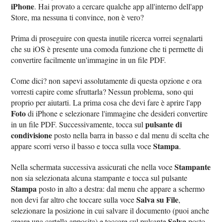
iPhone
. Hai provato a cercare qualche app all'interno dell'app
Store, ma nessuna ti convince, non è vero?
Prima di proseguire con questa inutile ricerca vorrei segnalarti
che su iOS è presente una comoda funzione che ti permette di
convertire facilmente un'immagine in un file PDF.
Come dici? non sapevi assolutamente di questa opzione e ora
vorresti capire come sfruttarla? Nessun problema, sono qui
proprio per aiutarti. La prima cosa che devi fare è aprire l'app
Foto
di iPhone e selezionare l'immagine che desideri convertire
pulsante di
in un file PDF. Successivamente, tocca sul
condivisione
posto nella barra in basso e dal menu di scelta che
Stampa
appare scorri verso il basso e tocca sulla voce
.
Stampante
Nella schermata successiva assicurati che nella voce
non sia selezionata alcuna stampante e tocca sul pulsante
Stampa
posto in alto a destra: dal menu che appare a schermo
Salva su File
non devi far altro che toccare sulla voce
,
selezionare la posizione in cui salvare il documento (puoi anche
Salva
creare una cartella apposita) e toccare sul pulsante
posto