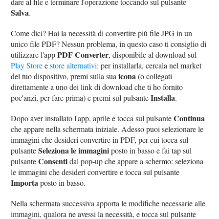
dare al file e terminare l'operazione toccando sul pulsante
Salva
.
Come dici? Hai la necessità di convertire più file JPG in un
unico file PDF? Nessun problema, in questo caso ti consiglio di
PDF Converter
utilizzare l'app
, disponibile al download sul
Play Store
e
store alternativi
: per installarla, cercala nel market
icona
del tuo dispositivo, premi sulla sua
(o collegati
direttamente a uno dei link di download che ti ho fornito
Installa
poc'anzi, per fare prima) e premi sul pulsante
.
Continua
Dopo aver installato l'app, aprile e tocca sul pulsante
che appare nella schermata iniziale. Adesso puoi selezionare le
immagini che desideri convertire in PDF, per cui tocca sul
Seleziona le immagini
pulsante
posto in basso e fai tap sul
Consenti
pulsante
dal pop-up che appare a schermo: seleziona
le immagini che desideri convertire e tocca sul pulsante
Importa
posto in basso.
Nella schermata successiva apporta le modifiche necessarie alle
immagini, qualora ne avessi la necessità, e tocca sul pulsante