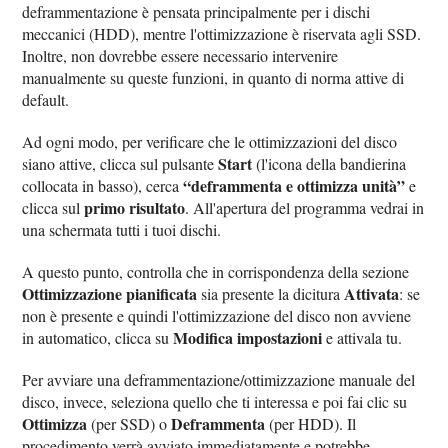
deframmentazione è pensata principalmente per i dischi
meccanici (HDD), mentre l'ottimizzazione è riservata agli SSD.
Inoltre, non dovrebbe essere necessario intervenire
manualmente su queste funzioni, in quanto di norma attive di
default.
Ad ogni modo, per verificare che le ottimizzazioni del disco
Start
siano attive, clicca sul pulsante
(l'icona della bandierina
“deframmenta e ottimizza unità”
collocata in basso), cerca
e
primo risultato
clicca sul
. All'apertura del programma vedrai in
una schermata tutti i tuoi dischi.
A questo punto, controlla che in corrispondenza della sezione
Ottimizzazione pianificata
Attivata
sia presente la dicitura
: se
non è presente e quindi l'ottimizzazione del disco non avviene
Modifica impostazioni
in automatico, clicca su
e attivala tu.
Per avviare una deframmentazione/ottimizzazione manuale del
disco, invece, seleziona quello che ti interessa e poi fai clic su
Ottimizza
Deframmenta
(per SSD) o
(per HDD). Il
procedimento verrà avviato immediatamente e potrebbe