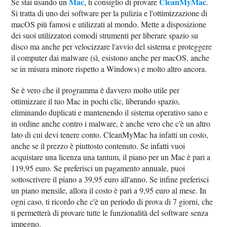
Mac
CleanMyMac
Se stai usando un
, ti consiglio di provare
.
Si tratta di uno dei software per la pulizia e l'ottimizzazione di
macOS più famosi e utilizzati al mondo. Mette a disposizione
dei suoi utilizzatori comodi strumenti per liberare spazio su
disco ma anche per velocizzare l'avvio del sistema e proteggere
il computer dai malware (sì, esistono anche per macOS, anche
se in misura minore rispetto a Windows) e molto altro ancora.
Se è vero che il programma è davvero molto utile per
ottimizzare il tuo Mac in pochi clic, liberando spazio,
eliminando duplicati e mantenendo il sistema operativo sano e
in ordine anche contro i malware, è anche vero che c'è un altro
lato di cui devi tenere conto. CleanMyMac ha infatti un costo,
anche se il prezzo è piuttosto contenuto. Se infatti vuoi
acquistare una licenza una tantum, il piano per un Mac è pari a
119,95 euro. Se preferisci un pagamento annuale, puoi
sottoscrivere il piano a 39,95 euro all'anno. Se infine preferisci
un piano mensile, allora il costo è pari a 9,95 euro al mese. In
ogni caso, ti ricordo che c'è un periodo di prova di 7 giorni, che
ti permetterà di provare tutte le funzionalità del software senza
impegno.