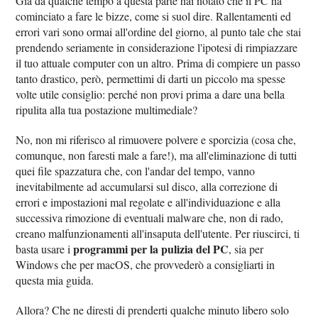
Già da qualche tempo a questa parte hai notato che il PC ha
cominciato a fare le bizze, come si suol dire. Rallentamenti ed
errori vari sono ormai all'ordine del giorno, al punto tale che stai
prendendo seriamente in considerazione l'ipotesi di rimpiazzare
il tuo attuale computer con un altro. Prima di compiere un passo
tanto drastico, però, permettimi di darti un piccolo ma spesse
volte utile consiglio: perché non provi prima a dare una bella
ripulita alla tua postazione multimediale?
No, non mi riferisco al rimuovere polvere e sporcizia (cosa che,
comunque, non faresti male a fare!), ma all'eliminazione di tutti
quei file spazzatura che, con l'andar del tempo, vanno
inevitabilmente ad accumularsi sul disco, alla correzione di
errori e impostazioni mal regolate e all'individuazione e alla
successiva rimozione di eventuali malware che, non di rado,
creano malfunzionamenti all'insaputa dell'utente. Per riuscirci, ti
programmi per la pulizia del PC
basta usare i
, sia per
Windows che per macOS, che provvederò a consigliarti in
questa mia guida.
Allora? Che ne diresti di prenderti qualche minuto libero solo