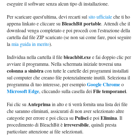
eseguire il software senza alcun tipo di installazione.
Per scaricare quest'ultima, devi recarti sul
sito ufficiale
che ti ho
BleachBit portable
appena linkato e cliccare su
. Attendi che il
download venga completato e poi procedi con l'estrazione della
cartella dal file ZIP scaricato (se non sai come fare, puoi seguire
la
mia guida in merito
).
bleachbit.exe
Individua nella cartella il file
e fai doppio clic per
avviare il programma. Nella schermata iniziale troverai una
colonna a sinistra
con tutte le cartelle dei programmi installati
sul computer che creano file potenzialmente inutili. Seleziona il
Google Chrome
programma di tuo interesse, per esempio
o
Microsoft Edge
File temporanei
, cliccando sulla casella dei
.
Anteprima
Fai clic su
in alto e ti verrà fornita una lista dei file
che saranno eliminati, assicurati di non aver selezionato altre
Pulisci
Elimina
categorie per errore e poi clicca su
e poi
. Il
irreversibile
procedimento di BleachBit è
, quindi presta
particolare attenzione ai file selezionati.