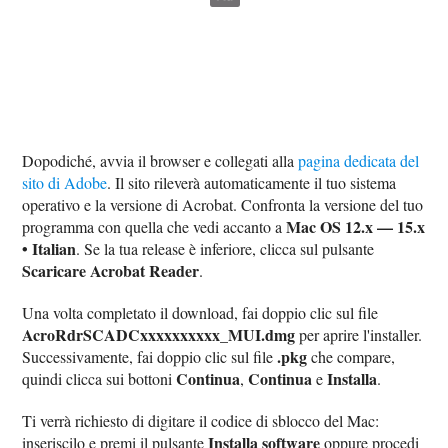
Dopodiché, avvia il browser e collegati alla
pagina dedicata del
sito di Adobe
. Il sito rileverà automaticamente il tuo sistema
operativo e la versione di Acrobat. Confronta la versione del tuo
Mac OS 12.x — 15.x
programma con quella che vedi accanto a
• Italian
. Se la tua release è inferiore, clicca sul pulsante
Scaricare Acrobat Reader
.
Una volta completato il download, fai doppio clic sul file
AcroRdrSCADCxxxxxxxxxx_MUI.dmg
per aprire l'installer.
.pkg
Successivamente, fai doppio clic sul file
che compare,
Continua
Continua
Installa
quindi clicca sui bottoni
,
e
.
Ti verrà richiesto di digitare il codice di sblocco del Mac:
Installa software
inseriscilo e premi il pulsante
oppure procedi