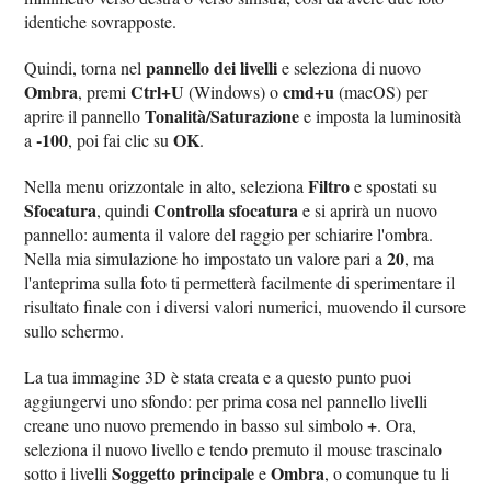
identiche sovrapposte.
pannello dei livelli
Quindi, torna nel
e seleziona di nuovo
Ombra
Ctrl+U
cmd+u
, premi
(Windows) o
(macOS) per
Tonalità/Saturazione
aprire il pannello
e imposta la luminosità
-100
OK
a
, poi fai clic su
.
Filtro
Nella menu orizzontale in alto, seleziona
e spostati su
Sfocatura
Controlla sfocatura
, quindi
e si aprirà un nuovo
pannello: aumenta il valore del raggio per schiarire l'ombra.
20
Nella mia simulazione ho impostato un valore pari a
, ma
l'anteprima sulla foto ti permetterà facilmente di sperimentare il
risultato finale con i diversi valori numerici, muovendo il cursore
sullo schermo.
La tua immagine 3D è stata creata e a questo punto puoi
aggiungervi uno sfondo: per prima cosa nel pannello livelli
+
creane uno nuovo premendo in basso sul simbolo
. Ora,
seleziona il nuovo livello e tendo premuto il mouse trascinalo
Soggetto principale
Ombra
sotto i livelli
e
, o comunque tu li