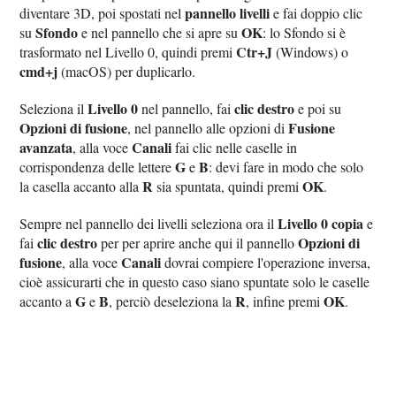
pannello livelli
diventare 3D, poi spostati nel
e fai doppio clic
Sfondo
OK
su
e nel pannello che si apre su
: lo Sfondo si è
Ctr+J
trasformato nel Livello 0, quindi premi
(Windows) o
cmd+j
(macOS) per duplicarlo.
Livello 0
clic destro
Seleziona il
nel pannello, fai
e poi su
Opzioni di fusione
Fusione
, nel pannello alle opzioni di
avanzata
Canali
, alla voce
fai clic nelle caselle in
G
B
corrispondenza delle lettere
e
: devi fare in modo che solo
R
OK
la casella accanto alla
sia spuntata, quindi premi
.
Livello 0 copia
Sempre nel pannello dei livelli seleziona ora il
e
clic destro
Opzioni di
fai
per per aprire anche qui il pannello
fusione
Canali
, alla voce
dovrai compiere l'operazione inversa,
cioè assicurarti che in questo caso siano spuntate solo le caselle
G
B
R
OK
accanto a
e
, perciò deseleziona la
, infine premi
.