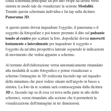
Dalla schermata principale fai poi uno swipe da destra verso
Modalità
sinistra in modo tale da visualizzare la sezione
.
Tramite questa schermata individua e fai tap sulla dicitura
Panorama 3D
.
A questo punto dovrai inquadrare l'oggetto, il panorama o il
pulsante
soggetto da fotografare e poi tenere premuto il dito sul
tondo al centro
muoverti
per scattare la foto, dopodiché dovrai
lentamente e lateralmente
per inquadrare il soggetto o
l'oggetto da un'altra prospettiva laterale seguendo le indicazioni
di movimento che vedrai apparire a schermo.
Al termine dell'elaborazione verrai automaticamente rimandato
alla modalità di scatto fotografico e potrai visualizzare a
schermo l'immagine in 3D realizzata facendo tap sul riquadro
della miniatura che puoi vedere situato nell'angolo in basso a
sinistra. La foto da te scattata sarà contrassegnata dalla dicitura
3D
e, facendo tap su di essa (si trova nella parte in alto dello
schermo), verrai rimandato alla sezione che ti permetterà la
visualizzazione dell'immagine in tre dimensioni.