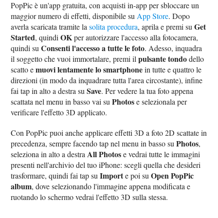
PopPic è un'app gratuita, con acquisti in-app per sbloccare un
maggior numero di effetti, disponibile su
App Store
. Dopo
Get
averla scaricata tramite la
solita procedura
, aprila e premi su
Started
OK
, quindi
per autorizzare l'accesso alla fotocamera,
Consenti l'accesso a tutte le foto
quindi su
. Adesso, inquadra
pulsante tondo
il soggetto che vuoi immortalare, premi il
dello
muovi lentamente lo smartphone
scatto e
in tutte e quattro le
direzioni (in modo da inquadrare tutta l'area circostante), infine
Save
fai tap in alto a destra su
. Per vedere la tua foto appena
Photos
scattata nel menu in basso vai su
e selezionala per
verificare l'effetto 3D applicato.
Con PopPic puoi anche applicare effetti 3D a foto 2D scattate in
Photos
precedenza, sempre facendo tap nel menu in basso su
,
All Photos
seleziona in alto a destra
e vedrai tutte le immagini
presenti nell'archivio del tuo iPhone: scegli quella che desideri
Import
Open PopPic
trasformare, quindi fai tap su
e poi su
album
, dove selezionando l'immagine appena modificata e
ruotando lo schermo vedrai l'effetto 3D sulla stessa.