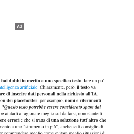
 hai dubbi in merito a uno specifico testo
, fare un po’
il testo va
telligenza artificiale
. Chiaramente, però,
are di inserire dati personali nella richiesta all’IA
,
on dei placeholder
nomi
riferimenti
, per esempio,
e
"
e
Questo testo potrebbe essere considerato spam dai
e aiutarti a ragionare meglio sul da farsi, nonostante ti
ere errori
una soluzione tutt’altro che
e che si tratta di
mento a uno "strumento in più", anche se ti consiglio di
l per comprendere meglio come evitare meglio situazioni di