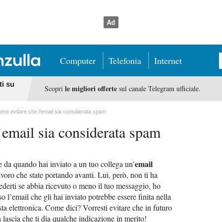
Computer
Telefonia
Internet
ti su
le migliori offerte
Scopri
sul canale Telegram ufficiale.
me evitare che l'email sia considerata spam
’email sia considerata spam
email
 da quando hai inviato a un tuo collega un’
voro che state portando avanti. Lui, però, non ti ha
iederti se abbia ricevuto o meno il tuo messaggio, ho
o l’email che gli hai inviato potrebbe essere finita nella
sta elettronica. Come dici? Vorresti evitare che in futuro
lascia che ti dia qualche indicazione in merito!