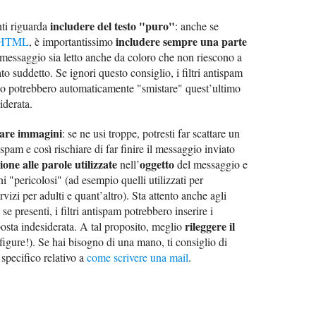
includere del testo "puro"
ti riguarda
: anche se
includere sempre una parte
HTML
, è importantissimo
 messaggio sia letto anche da coloro che non riescono a
to suddetto. Se ignori questo consiglio, i filtri antispam
ggio potrebbero automaticamente "smistare" quest’ultimo
siderata.
zzare immagini
: se ne usi troppe, potresti far scattare un
spam e così rischiare di far finire il messaggio inviato
ione alle parole utilizzate
oggetto
nell’
del messaggio e
ni "pericolosi" (ad esempio quelli utilizzati per
vizi per adulti e quant’altro). Sta attento anche agli
: se presenti, i filtri antispam potrebbero inserire i
rileggere il
posta indesiderata. A tal proposito, meglio
figure!). Se hai bisogno di una mano, ti consiglio di
specifico relativo a
come scrivere una mail
.