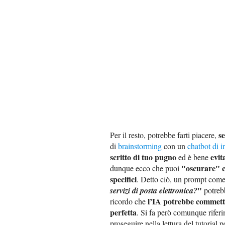
se
Per il resto, potrebbe farti piacere,
di
brainstorming
con un
chatbot di in
scritto di tuo pugno
evit
ed è bene
"oscurare" c
dunque ecco che puoi
specifici
. Detto ciò, un prompt com
"
servizi di posta elettronica?
potrebb
l’IA potrebbe commett
ricordo che
perfetta
. Si fa però comunque riferi
proseguire nella lettura del tutoria