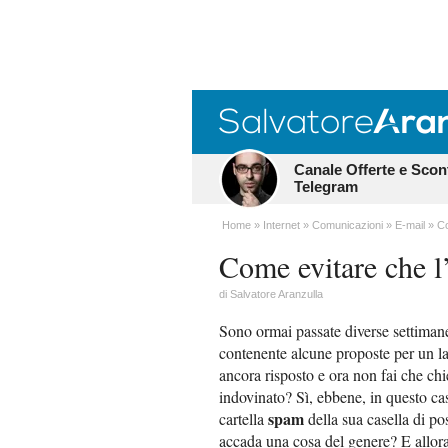
Canale Offerte e Scon
Telegram
Home
Internet
Comunicazioni
E-mail
Co
Come evitare che l
di
Salvatore Aranzulla
Sono ormai passate diverse settimane
contenente alcune proposte per un la
ancora risposto e ora non fai che ch
indovinato? Sì, ebbene, in questo cas
spam
cartella
della sua casella di po
accada una cosa del genere? E allora 