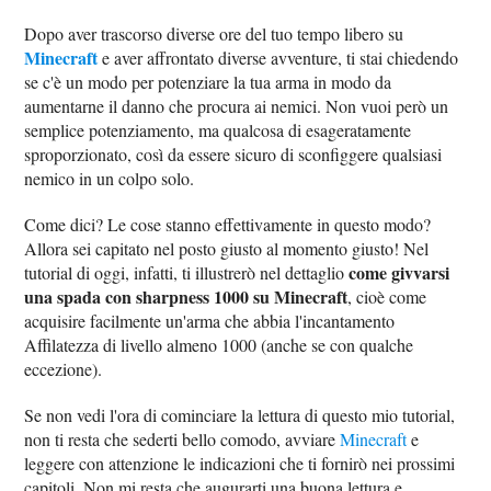
Dopo aver trascorso diverse ore del tuo tempo libero su
Minecraft
e aver affrontato diverse avventure, ti stai chiedendo
se c'è un modo per potenziare la tua arma in modo da
aumentarne il danno che procura ai nemici. Non vuoi però un
semplice potenziamento, ma qualcosa di esageratamente
sproporzionato, così da essere sicuro di sconfiggere qualsiasi
nemico in un colpo solo.
Come dici? Le cose stanno effettivamente in questo modo?
Allora sei capitato nel posto giusto al momento giusto! Nel
come givvarsi
tutorial di oggi, infatti, ti illustrerò nel dettaglio
una spada con sharpness 1000 su Minecraft
, cioè come
acquisire facilmente un'arma che abbia l'incantamento
Affilatezza di livello almeno 1000 (anche se con qualche
eccezione).
Se non vedi l'ora di cominciare la lettura di questo mio tutorial,
non ti resta che sederti bello comodo, avviare
Minecraft
e
leggere con attenzione le indicazioni che ti fornirò nei prossimi
capitoli. Non mi resta che augurarti una buona lettura e,