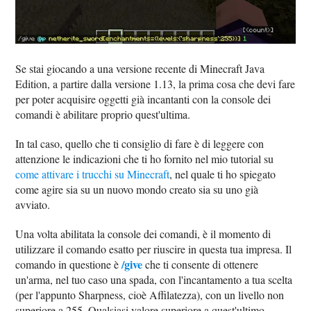
Se stai giocando a una versione recente di Minecraft Java
Edition, a partire dalla versione 1.13, la prima cosa che devi fare
per poter acquisire oggetti già incantanti con la console dei
comandi è abilitare proprio quest'ultima.
In tal caso, quello che ti consiglio di fare è di leggere con
attenzione le indicazioni che ti ho fornito nel mio tutorial su
come attivare i trucchi su Minecraft
, nel quale ti ho spiegato
come agire sia su un nuovo mondo creato sia su uno già
avviato.
Una volta abilitata la console dei comandi, è il momento di
utilizzare il comando esatto per riuscire in questa tua impresa. Il
/give
comando in questione è
che ti consente di ottenere
un'arma, nel tuo caso una spada, con l'incantamento a tua scelta
(per l'appunto Sharpness, cioè Affilatezza), con un livello non
superiore a 255. Qualsiasi valore superiore a quest'ultimo