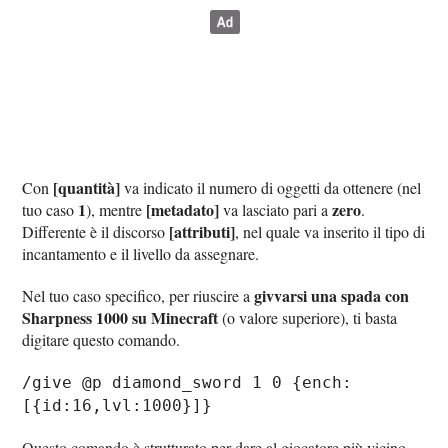
[quantità]
Con
va indicato il numero di oggetti da ottenere (nel
1
[metadato]
zero
tuo caso
), mentre
va lasciato pari a
.
[attributi]
Differente è il discorso
, nel quale va inserito il tipo di
incantamento e il livello da assegnare.
givvarsi una spada con
Nel tuo caso specifico, per riuscire a
Sharpness 1000 su Minecraft
(o valore superiore), ti basta
digitare questo comando.
/give @p diamond_sword 1 0 {ench:
[{id:16,lvl:1000}]}
Questo comando è strutturato per dare al giocatore più vicino