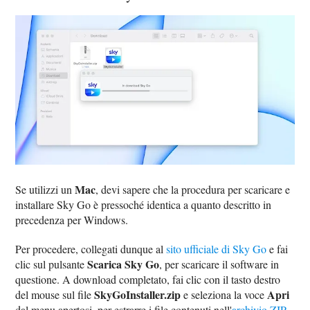
Mac
Se utilizzi un
, devi sapere che la procedura per scaricare e
installare Sky Go è pressoché identica a quanto descritto in
precedenza per Windows.
Per procedere, collegati dunque al
sito ufficiale di Sky Go
e fai
Scarica Sky Go
clic sul pulsante
, per scaricare il software in
questione. A download completato, fai clic con il tasto destro
SkyGoInstaller.zip
Apri
del mouse sul file
e seleziona la voce
dal menu apertosi, per estrarre i file contenuti nell'
archivio ZIP