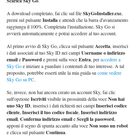
Scarica Sky Go
.
SkyGoInstaller.exe
A download completato, fai clic sul file
,
Installa
premi sul pulsante
e attendi che la barra d'avanzamento
raggiunga il 100%. Completata l'installazione, Sky Go si
avvierà automaticamente e potrai accedere al tuo account.
Accetta
Al primo avvio di Sky Go, clicca sul pulsante
, inserisci
Username o indirizzo
i dati associati al tuo Sky ID nei campi
email
Password
Entra
e
e premi sulla voce
, per
accedere a
Sky Go
e iniziare a guardare i contenuti di tuo interesse. A tal
proposito, potrebbe esserti utile la mia guida su
come vedere
Sky Go su PC
.
Se, invece, non hai ancora creato un account Sky, fai clic
Iscriviti
Non hai
sull'opzione
visibile in prossimità della voce
uno Sky ID
Inserisci codice
, inserisci i dati richiesti nei campi
cliente
Inserisci il tuo codice fiscale
Inserisci indirizzo
,
,
email
Conferma indirizzo email
Scegli la password
,
e
,
Non sono un robot
apponi il segno di spunta accanto alla voce
Continua
e clicca sul pulsante
.