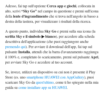
Cerca app e giochi
Adesso, fai tap sull'opzione
, collocata in
“Sky Go”
alto, scrivi
nel campo in questione e premi sull'icona
lente d'ingrandimento
della
che si trova nell'angolo in basso a
destra della tastiera, per visualizzare i risultati della ricerca.
Sky Go
A questo punto, individua
e premi sulla sua icona (la
scritta Sky e il simbolo ▶︎ bianco
), per accedere alla scheda
descrittiva dell'applicazione (che puoi raggiungere anche
premendo qui
). Per avviare il download dell'app, fai tap sul
Installa
pulsante
, attendi che la barra d'avanzamento raggiunga
Apri
il 100% e, completato lo scaricamento, premi sul pulsante
,
per avviare Sky Go e accedere al tuo account.
Se, invece, utilizzi un dispositivo su cui non è presente il Play
Store (es. uno
smartphone HUAWEI con AppGallery
), puoi
scaricare Sky Go da
quest'ultimo
, come ti ho spiegato nella mia
guida su
come installare app su HUAWEI
.