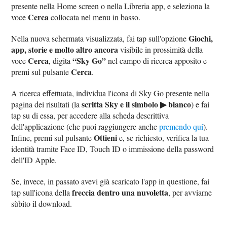
presente nella Home screen o nella Libreria app, e seleziona la
Cerca
voce
collocata nel menu in basso.
Giochi,
Nella nuova schermata visualizzata, fai tap sull'opzione
app, storie e molto altro ancora
visibile in prossimità della
Cerca
“Sky Go”
voce
, digita
nel campo di ricerca apposito e
Cerca
premi sul pulsante
.
A ricerca effettuata, individua l'icona di Sky Go presente nella
scritta Sky e il simbolo ▶︎ bianco
pagina dei risultati (la
) e fai
tap su di essa, per accedere alla scheda descrittiva
dell'applicazione (che puoi raggiungere anche
premendo qui
).
Ottieni
Infine, premi sul pulsante
e, se richiesto, verifica la tua
identità tramite Face ID, Touch ID o immissione della password
dell'ID Apple.
Se, invece, in passato avevi già scaricato l'app in questione, fai
freccia dentro una nuvoletta
tap sull'icona della
, per avviarne
sùbito il download.