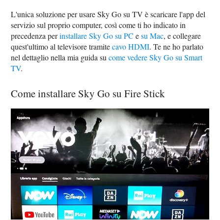
L'unica soluzione per usare Sky Go su TV è scaricare l'app del
servizio sul proprio computer, così come ti ho indicato in
precedenza per
installare Sky Go su PC
e
su Mac
, e collegare
quest'ultimo al televisore tramite
cavo HDMI
. Te ne ho parlato
nel dettaglio nella mia guida su
come vedere Sky Go su Smart
TV
.
Come installare Sky Go su Fire Stick