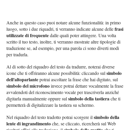
Anche in questo caso puoi notare alcune funzionalità: in primo
frasi
luogo, sotto i due riquadri, ti verranno indicate alcune delle
utilizzate di frequente
dalle quali poter attingere. Una volta
scritto il tuo testo, inoltre, ti verranno mostrate altre tipologie di
traduzione se, ad esempio, per una parola ci sono diverti modi
per tradurla.
Al di sotto del riquadro del testo da tradurre, noterai diverse
simbolo
icone che ti offriranno alcune possibilità: cliccando sul
dell'altoparlante
potrai ascoltare la frase che hai digitato, sul
simbolo del microfono
invece potrai dettare vocalmente la frase
avvalendoti del riconoscimento vocale per trascriverla anziché
simbolo della tastiera
digitarla manualmente oppure sul
che ti
permetterà di digitalizzare la tastiera su schermo.
simbolo della
Nel riquadro del testo tradotto potrai scorgere il
lente di ingrandimento
che, se cliccato, ricercherà sul Web
simbolo della matita
risultati affini alla traduzione, il
che ti