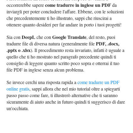
come tradurre in inglese un PDF
occorrerebbe sapere
da
inviargli per poter concludere l'affare. Ebbene, con le soluzioni
che precedentemente ti ho illustrato, sappi che riuscirai a
ottenere quanto desideri per far andare in porto i tuoi progetti!
DeepL
Google Translate
Sia con
che con
, del resto, puoi
PDF, .docx,
tradurre file di diversa natura (generalmente file
.pptx o .xlsx
). Il procedimento resta invariato, infatti è uguale a
quello che ti ho mostrato nel paragrafo precedente quindi ti
consiglio di leggere quanto scritto poco sopra e otterrai il tuo
file PDF in inglese senza alcun problema.
Se invece cerchi una risposta rapida a
come tradurre un PDF
online gratis
, sappi allora che nel mio tutorial oltre a spiegarti
passo passo come fare, ti illustrerò alternative che ti saranno
sicuramente di aiuto anche in futuro quindi ti suggerisco di dare
un'occhiata.