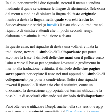
In alto, per entrambi i due riquadri, noterai il menu a tendina
lingue
mediante il quale selezionare le
di riferimento. Seleziona
testo originale
dal menu a tendina di sinistra la lingua del
lingua nella quale vorresti tradurlo
mentre a destra la
.
Successivamente scrivi (o
incolla
) il testo che vuoi tradurre nel
riquadro di sinistra e attendi che in pochi secondi venga
elaborata e restituita la traduzione a destra.
In questo caso, nel riquadro di destra una volta effettuata la
simbolo dell'altoparlante
traduzione, troverai il
per poter
simboli delle due mani
ascoltare la frase. I
con il pollice verso
l'alto o verso il basso per segnalare l'eventuale gradimento in
simbolo delle due pagine
merito alla traduzione restituita, il
sovrapposte
simbolo di
per copiare il testo nei tuoi appunti e il
collegamento
per poterla condividere. Sotto i due riquadri
Dizionario
troverai il pannello
che ti restituirà, come un
dizionario, la descrizione appropriata dei termini utilizzati e la
simbolo dell'altoparlante
possibilità di ascoltarli cliccando sul
.
app
Puoi ottenere e utilizzare DeepL anche nella sua versione
Android
per dispositivi
, ottenibile dal
Play Store
o da
store