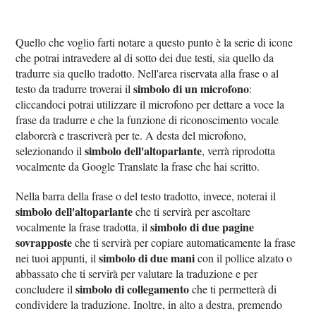
Quello che voglio farti notare a questo punto è la serie di icone
che potrai intravedere al di sotto dei due testi, sia quello da
tradurre sia quello tradotto. Nell'area riservata alla frase o al
simbolo di un microfono
testo da tradurre troverai il
:
cliccandoci potrai utilizzare il microfono per dettare a voce la
frase da tradurre e che la funzione di riconoscimento vocale
elaborerà e trascriverà per te. A desta del microfono,
simbolo dell'altoparlante
selezionando il
, verrà riprodotta
vocalmente da Google Translate la frase che hai scritto.
Nella barra della frase o del testo tradotto, invece, noterai il
simbolo dell'altoparlante
che ti servirà per ascoltare
simbolo di due pagine
vocalmente la frase tradotta, il
sovrapposte
che ti servirà per copiare automaticamente la frase
simbolo di due mani
nei tuoi appunti, il
con il pollice alzato o
abbassato che ti servirà per valutare la traduzione e per
simbolo di collegamento
concludere il
che ti permetterà di
condividere la traduzione. Inoltre, in alto a destra, premendo