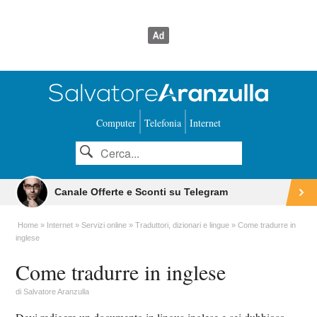
Computer
Telefonia
Internet
Canale Offerte e Sconti su Telegram
Home
Internet
Servizi online
Traduttori, dizionari e lingue
Come tradurre in
inglese
Come tradurre in inglese
di
Salvatore Aranzulla