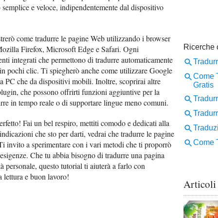
semplice e veloce, indipendentemente dal dispositivo
ostrerò come tradurre le pagine Web utilizzando i browser
zilla Firefox, Microsoft Edge e Safari. Ogni
ti integrati che permettono di tradurre automaticamente
in pochi clic. Ti spiegherò anche come utilizzare Google
 da PC che da dispositivi mobili. Inoltre, scoprirai altre
plugin, che possono offrirti funzioni aggiuntive per la
urre in tempo reale o di supportare lingue meno comuni.
erfetto! Fai un bel respiro, mettiti comodo e dedicati alla
indicazioni che sto per darti, vedrai che tradurre le pagine
i invito a sperimentare con i vari metodi che ti proporrò
e esigenze. Che tu abbia bisogno di tradurre una pagina
à personale, questo tutorial ti aiuterà a farlo con
 lettura e buon lavoro!
Articoli