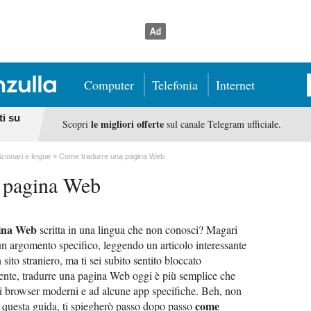
Computer
Telefonia
Internet
ti su
le migliori offerte
Scopri
sul canale Telegram ufficiale.
izionari e lingue
Come tradurre una pagina Web
 pagina Web
ina Web
scritta in una lingua che non conosci? Magari
 un argomento specifico, leggendo un articolo interessante
sito straniero, ma ti sei subito sentito bloccato
mente, tradurre una pagina Web oggi è più semplice che
nei browser moderni e ad alcune app specifiche. Beh, non
come
In questa guida, ti spiegherò passo dopo passo