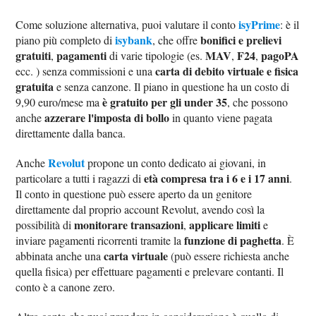
isyPrime
Come soluzione alternativa, puoi valutare il conto
: è il
isybank
bonifici e prelievi
piano più completo di
, che offre
gratuiti
pagamenti
MAV
F24
pagoPA
,
di varie tipologie (es.
,
,
carta di debito virtuale e fisica
ecc. ) senza commissioni e una
gratuita
e senza canzone. Il piano in questione ha un costo di
è gratuito per gli under 35
9,90 euro/mese ma
, che possono
azzerare l'imposta di bollo
anche
in quanto viene pagata
direttamente dalla banca.
Revolut
Anche
propone un conto dedicato ai giovani, in
età compresa tra i 6 e i 17 anni
particolare a tutti i ragazzi di
.
Il conto in questione può essere aperto da un genitore
direttamente dal proprio account Revolut, avendo così la
monitorare transazioni
applicare limiti
possibilità di
,
e
funzione di paghetta
inviare pagamenti ricorrenti tramite la
. È
carta virtuale
abbinata anche una
(può essere richiesta anche
quella fisica) per effettuare pagamenti e prelevare contanti. Il
conto è a canone zero.