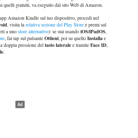
i quelli gratuiti, va eseguito dal sito Web di Amazon.
 l'app Amazon Kindle sul tuo dispositivo, procedi nel
oid
, visita la
relativa sezione del Play Store
e premi sul
iOS/iPadOS
rti a uno
store alternativo
): se stai usando
,
Ottieni
Installa
ore
, fai tap sul pulsante
, poi su quello
e
tasto laterale
Face ID
na doppia pressione del
e tramite
,
le
.