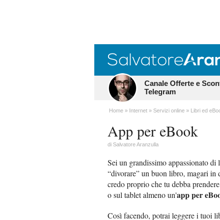
Canale Offerte e Scon
Telegram
Home
Internet
Servizi online
Libri ed eBo
App per eBook
di
Salvatore Aranzulla
Sei un grandissimo appassionato di l
“divorare” un buon libro, magari in 
credo proprio che tu debba prendere 
app per eBo
o sul tablet almeno un'
Così facendo, potrai leggere i tuoi l