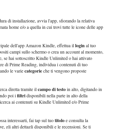
ra di installazione, avvia l'app, sfiorando la relativa
mata home e/o a quella in cui trovi tutte le icone delle app
login
cipale dell'app Amazon Kindle, effettua il
al tuo
ositi campi sullo schermo o crea un account al momento,
e, se hai sottoscritto Kindle Unlimited o hai attivato
e di Prime Reading, individua i contenuti di tuo
categorie
orando le varie
che ti vengono proposte
campo di testo
erca diretta tramite il
in alto, digitando in
filtri
ando poi i
disponibili nella parte in alto della
ricerca ai contenuti su Kindle Unlimited e/o Prime
titolo
a interessarti, fai tap sul tuo
e consulta la
, gli altri dettagli disponibili e le recensioni. Se ti