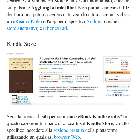
scaricare da Mondadori Store e, una volta individuato, cliccare
Aggiungi ai miei libri
sul pulsante
. Non potrai scaricare il file
del libro, ma potrai accedervi utilizzando il tuo account Kobo su
un
eReader Kobo
o l'app per dispositivi
Android
(anche su
store alternativi
) e
iPhone/iPad
.
Kindle Store
siti per scaricare eBook Kindle gratis
Sei alla ricerca di
? In
Kindle Store
questo caso non ti rimane che recarti sul
, e nello
specifico, accedere alla
sezione gratuita
della piattaforma
utilizzando un qualsiasi
browser Web
.