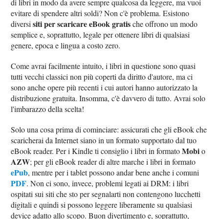
di libri in modo da avere sempre qualcosa da leggere, ma vuoi
evitare di spendere altri soldi? Non c'è problema. Esistono
siti per scaricare eBook gratis
diversi
che offrono un modo
semplice e, soprattutto, legale per ottenere libri di qualsiasi
genere, epoca e lingua a costo zero.
Come avrai facilmente intuito, i libri in questione sono quasi
tutti vecchi classici non più coperti da diritto d'autore, ma ci
sono anche opere più recenti i cui autori hanno autorizzato la
distribuzione gratuita. Insomma, c'è davvero di tutto. Avrai solo
l'imbarazzo della scelta!
Solo una cosa prima di cominciare: assicurati che gli eBook che
scaricherai da Internet siano in un formato supportato dal tuo
Mobi
eBook reader. Per i Kindle ti consiglio i libri in formato
o
AZW
; per gli eBook reader di altre marche i libri in formato
ePub
, mentre per i tablet possono andar bene anche i comuni
PDF
. Non ci sono, invece, problemi legati ai DRM: i libri
ospitati sui siti che sto per segnalarti non contengono lucchetti
digitali e quindi si possono leggere liberamente su qualsiasi
device adatto allo scopo. Buon divertimento e, soprattutto,