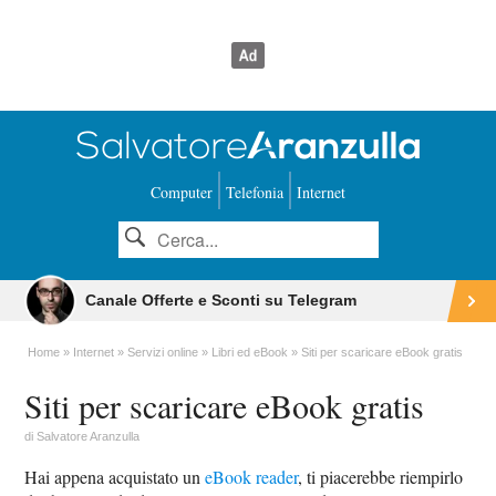
Computer
Telefonia
Internet
Canale Offerte e Sconti su Telegram
Home
Internet
Servizi online
Libri ed eBook
Siti per scaricare eBook gratis
Siti per scaricare eBook gratis
di
Salvatore Aranzulla
Hai appena acquistato un
eBook reader
, ti piacerebbe riempirlo