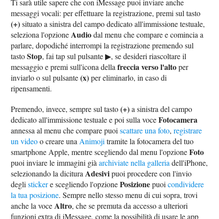
Ti sarà utile sapere che con iMessage puoi inviare anche
messaggi vocali: per effettuare la registrazione, premi sul tasto
(+)
situato a sinistra del campo dedicato all'immissione testuale,
Audio
seleziona l'opzione
dal menu che compare e comincia a
parlare, dopodiché interrompi la registrazione premendo sul
Stop
tasto
, fai tap sul pulsante ▶︎, se desideri riascoltare il
freccia verso l'alto
messaggio e premi sull'icona della
per
(x)
inviarlo o sul pulsante
per eliminarlo, in caso di
ripensamenti.
(+)
Premendo, invece, sempre sul tasto
a sinistra del campo
Fotocamera
dedicato all'immissione testuale e poi sulla voce
annessa al menu che compare puoi
scattare una foto
,
registrare
un video
o creare una
Animoji
tramite la fotocamera del tuo
Foto
smartphone Apple, mentre scegliendo dal menu l'opzione
puoi inviare le immagini già
archiviate nella galleria
dell'iPhone,
Adesivi
selezionando la dicitura
puoi procedere con l'invio
Posizione
degli
sticker
e scegliendo l'opzione
puoi
condividere
la tua posizione
. Sempre nello stesso menu di cui sopra, trovi
Altro
anche la voce
, che se premuta da accesso a ulteriori
funzioni extra di iMessage, come la possibilità di usare le app