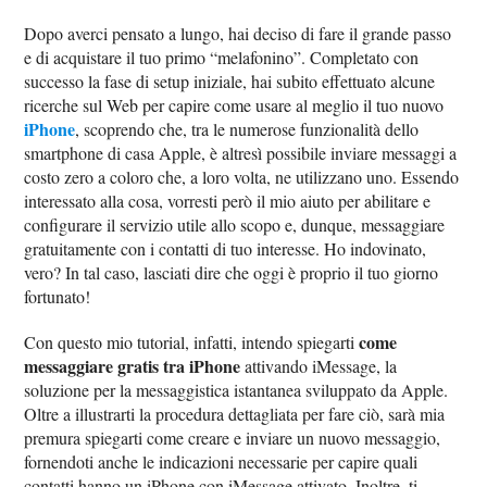
Dopo averci pensato a lungo, hai deciso di fare il grande passo
e di acquistare il tuo primo “melafonino”. Completato con
successo la fase di setup iniziale, hai subito effettuato alcune
ricerche sul Web per capire come usare al meglio il tuo nuovo
iPhone
, scoprendo che, tra le numerose funzionalità dello
smartphone di casa Apple, è altresì possibile inviare messaggi a
costo zero a coloro che, a loro volta, ne utilizzano uno. Essendo
interessato alla cosa, vorresti però il mio aiuto per abilitare e
configurare il servizio utile allo scopo e, dunque, messaggiare
gratuitamente con i contatti di tuo interesse. Ho indovinato,
vero? In tal caso, lasciati dire che oggi è proprio il tuo giorno
fortunato!
come
Con questo mio tutorial, infatti, intendo spiegarti
messaggiare gratis tra iPhone
attivando iMessage, la
soluzione per la messaggistica istantanea sviluppato da Apple.
Oltre a illustrarti la procedura dettagliata per fare ciò, sarà mia
premura spiegarti come creare e inviare un nuovo messaggio,
fornendoti anche le indicazioni necessarie per capire quali
contatti hanno un iPhone con iMessage attivato. Inoltre, ti