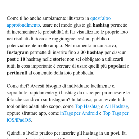
Come ti ho anche ampiamente illustrato in
quest’altro
hashtag
approfondimento
, usare nel modo giusto gli
permette
di incrementare le probabilità di far visualizzare le proprie foto
nei risultati di ricerca e raggiungere così un pubblico
potenzialmente molto ampio. Nel momento in cui scrivo,
Instagram
30 hashtag
permette di inserire fino a
per ciascun
post
10
storie
e
hashtag nelle
: non sei obbligato a utilizzarli
popolari
tutti; la cosa importante è cercare di usare quelli più
e
pertinenti
al contenuto della foto pubblicata.
Come dici? Avresti bisogno di individuare facilmente e,
soprattutto, rapidamente gli hashtag da usare per promuovere le
foto che condividi su Instagram? In tal caso, puoi avvalerti di
tool online adatti allo scopo, come
Top Hashtag
e
All Hashtag
,
oppure sfruttare app, come
inTags per Android
e
Top Tags per
iOS/iPadOS
.
post
Quindi, a livello pratico per inserire gli hashtag in un
, fai