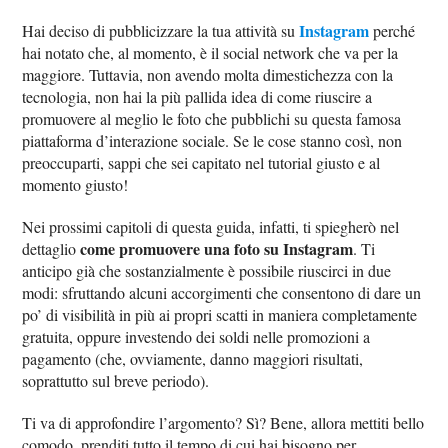
Instagram
Hai deciso di pubblicizzare la tua attività su
perché
hai notato che, al momento, è il social network che va per la
maggiore. Tuttavia, non avendo molta dimestichezza con la
tecnologia, non hai la più pallida idea di come riuscire a
promuovere al meglio le foto che pubblichi su questa famosa
piattaforma d’interazione sociale. Se le cose stanno così, non
preoccuparti, sappi che sei capitato nel tutorial giusto e al
momento giusto!
Nei prossimi capitoli di questa guida, infatti, ti spiegherò nel
come promuovere una foto su Instagram
dettaglio
. Ti
anticipo già che sostanzialmente è possibile riuscirci in due
modi: sfruttando alcuni accorgimenti che consentono di dare un
po’ di visibilità in più ai propri scatti in maniera completamente
gratuita, oppure investendo dei soldi nelle promozioni a
pagamento (che, ovviamente, danno maggiori risultati,
soprattutto sul breve periodo).
Ti va di approfondire l’argomento? Sì? Bene, allora mettiti bello
comodo, prenditi tutto il tempo di cui hai bisogno per