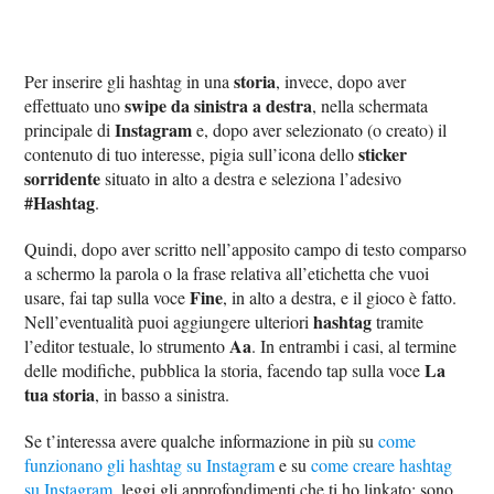
storia
Per inserire gli hashtag in una
, invece, dopo aver
swipe da sinistra a destra
effettuato uno
, nella schermata
Instagram
principale di
e, dopo aver selezionato (o creato) il
sticker
contenuto di tuo interesse, pigia sull’icona dello
sorridente
situato in alto a destra e seleziona l’adesivo
#Hashtag
.
Quindi, dopo aver scritto nell’apposito campo di testo comparso
a schermo la parola o la frase relativa all’etichetta che vuoi
Fine
usare, fai tap sulla voce
, in alto a destra, e il gioco è fatto.
hashtag
Nell’eventualità puoi aggiungere ulteriori
tramite
Aa
l’editor testuale, lo strumento
. In entrambi i casi, al termine
La
delle modifiche, pubblica la storia, facendo tap sulla voce
tua storia
, in basso a sinistra.
Se t’interessa avere qualche informazione in più su
come
funzionano gli hashtag su Instagram
e su
come creare hashtag
su Instagram
, leggi gli approfondimenti che ti ho linkato: sono