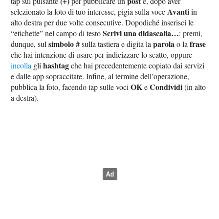
(+)
post
tap sul pulsante
per pubblicare un
e, dopo aver
Avanti
selezionato la foto di tuo interesse, pigia sulla voce
in
alto destra per due volte consecutive. Dopodiché inserisci le
Scrivi una didascalia…
“etichette” nel campo di testo
: premi,
simbolo #
parola
frase
dunque, sul
sulla tastiera e digita la
o la
che hai intenzione di usare per indicizzare lo scatto, oppure
hashtag
incolla
gli
che hai precedentemente copiato dai servizi
e dalle app sopraccitate. Infine, al termine dell’operazione,
OK
Condividi
pubblica la foto, facendo tap sulle voci
e
(in alto
a destra).