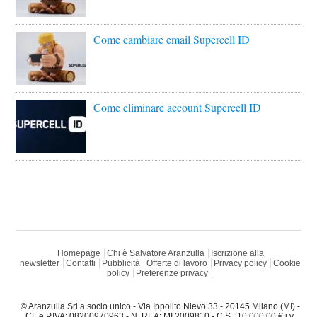
Come cambiare email Supercell ID
Come eliminare account Supercell ID
Homepage
Chi è Salvatore Aranzulla
Iscrizione alla
newsletter
Contatti
Pubblicità
Offerte di lavoro
Privacy policy
Cookie
policy
Preferenze privacy
© Aranzulla Srl a socio unico - Via Ippolito Nievo 33 - 20145 Milano (MI) -
CF e P.IVA: 08200970963 - N. REA: MI 2009810 - C.S.: 10.000,00 € i.v.