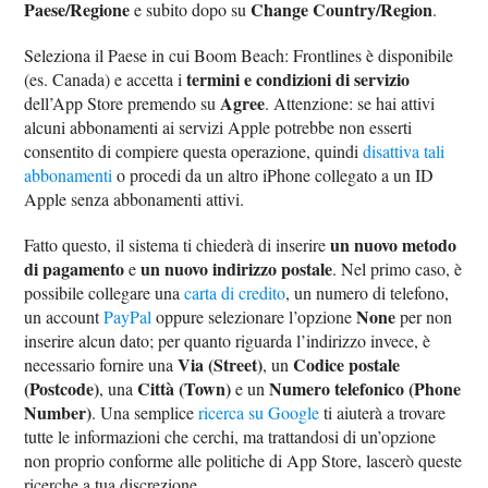
Paese/Regione
Change Country/Region
e subito dopo su
.
Seleziona il Paese in cui Boom Beach: Frontlines è disponibile
termini e condizioni di servizio
(es. Canada) e accetta i
Agree
dell’App Store premendo su
. Attenzione: se hai attivi
alcuni abbonamenti ai servizi Apple potrebbe non esserti
consentito di compiere questa operazione, quindi
disattiva tali
abbonamenti
o procedi da un altro iPhone collegato a un ID
Apple senza abbonamenti attivi.
un nuovo metodo
Fatto questo, il sistema ti chiederà di inserire
di pagamento
un nuovo indirizzo postale
e
. Nel primo caso, è
possibile collegare una
carta di credito
, un numero di telefono,
None
un account
PayPal
oppure selezionare l’opzione
per non
inserire alcun dato; per quanto riguarda l’indirizzo invece, è
Via (Street)
Codice postale
necessario fornire una
, un
(Postcode)
Città (Town)
Numero telefonico (Phone
, una
e un
Number)
. Una semplice
ricerca su Google
ti aiuterà a trovare
tutte le informazioni che cerchi, ma trattandosi di un’opzione
non proprio conforme alle politiche di App Store, lascerò queste
ricerche a tua discrezione.