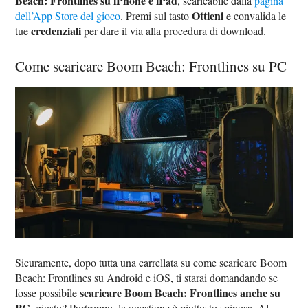
Beach: Frontlines su iPhone e iPad
, scaricabile dalla
pagina
Ottieni
dell’App Store del gioco
. Premi sul tasto
e convalida le
credenziali
tue
per dare il via alla procedura di download.
Come scaricare Boom Beach: Frontlines su PC
Sicuramente, dopo tutta una carrellata su come scaricare Boom
Beach: Frontlines su Android e iOS, ti starai domandando se
scaricare Boom Beach: Frontlines anche su
fosse possibile
PC
, giusto? Purtroppo, la questione è piuttosto spinosa. Al