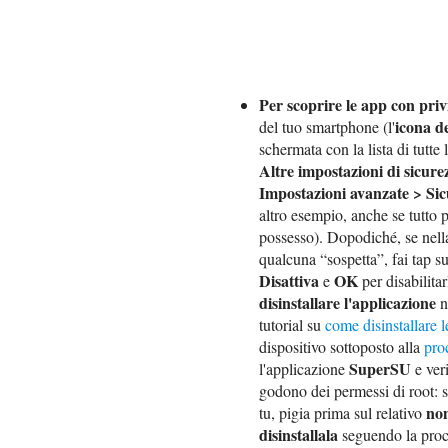
Per scoprire le app con priv
icona d
del tuo smartphone (l'
schermata con la lista di tutte 
Altre impostazioni di sicur
Impostazioni avanzate > Sic
altro esempio, anche se tutto 
possesso). Dopodiché, se nella
qualcuna “sospetta”, fai tap s
Disattiva
OK
e
per disabilita
disinstallare l'applicazione
n
tutorial su
come disinstallare 
dispositivo sottoposto alla
pro
SuperSU
l'applicazione
e veri
godono dei permessi di root: se
no
tu, pigia prima sul relativo
disinstallala
seguendo la proc