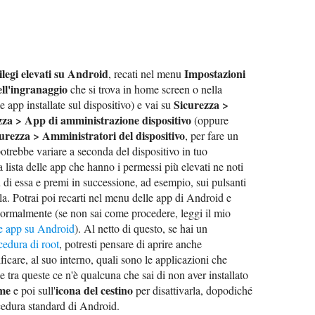
ilegi elevati su Android
Impostazioni
, recati nel menu
ell'ingranaggio
che si trova in home screen o nella
Sicurezza >
le app installate sul dispositivo) e vai su
ezza > App di amministrazione dispositivo
(oppure
urezza > Amministratori del dispositivo
, per fare un
potrebbe variare a seconda del dispositivo in tuo
 lista delle app che hanno i permessi più elevati ne noti
u di essa e premi in successione, ad esempio, sui pulsanti
rla. Potrai poi recarti nel menu delle app di Android e
ormalmente (se non sai come procedere, leggi il mio
le app su Android
). Al netto di questo, se hai un
cedura di root
, potresti pensare di aprire anche
ficare, al suo interno, quali sono le applicazioni che
 tra queste ce n'è qualcuna che sai di non aver installato
me
icona del cestino
e poi sull'
per disattivarla, dopodiché
edura standard di Android.