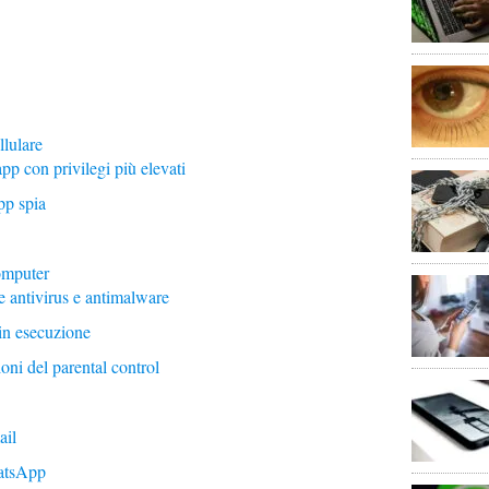
llulare
 app con privilegi più elevati
app spia
omputer
e antivirus e antimalware
in esecuzione
oni del parental control
ail
atsApp