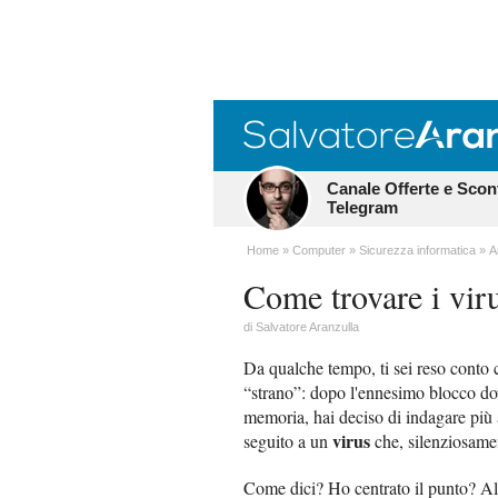
Canale Offerte e Scon
Telegram
Home
Computer
Sicurezza informatica
A
Come trovare i vir
di
Salvatore Aranzulla
Da qualche tempo, ti sei reso conto 
“strano”: dopo l'ennesimo blocco do
memoria, hai deciso di indagare più a
virus
seguito a un
che, silenziosamen
Come dici? Ho centrato il punto? Allor