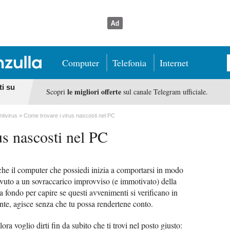
Computer
Telefonia
Internet
ti su
le migliori offerte
Scopri
sul canale Telegram ufficiale.
ntivirus
Come trovare i virus nascosti nel PC
us nascosti nel PC
che il computer che possiedi inizia a comportarsi in modo
vuto a un sovraccarico improvviso (e immotivato) della
 fondo per capire se questi avvenimenti si verificano in
te, agisce senza che tu possa rendertene conto.
a voglio dirti fin da subito che ti trovi nel posto giusto: