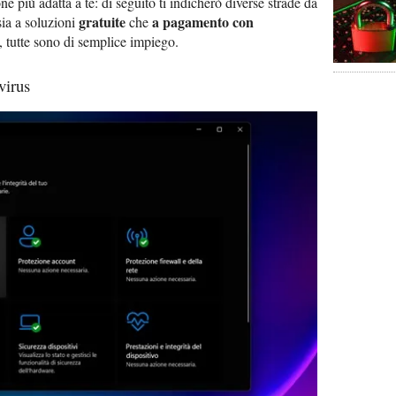
one più adatta a te: di seguito ti indicherò diverse strade da
gratuite
a pagamento con
sia a soluzioni
che
, tutte sono di semplice impiego.
virus